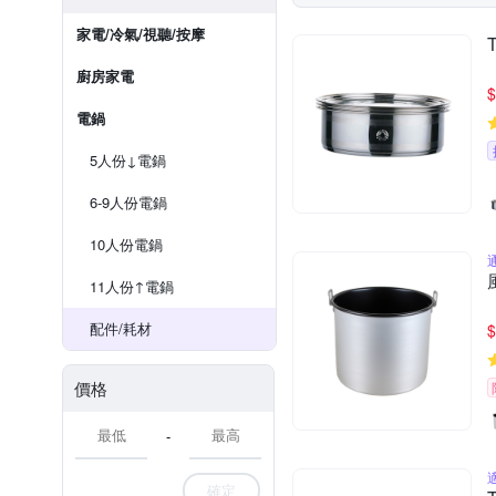
家電/冷氣/視聽/按摩
廚房家電
$
電鍋
5人份↓電鍋
6-9人份電鍋
10人份電鍋
11人份↑電鍋
配件/耗材
$
價格
-
確定