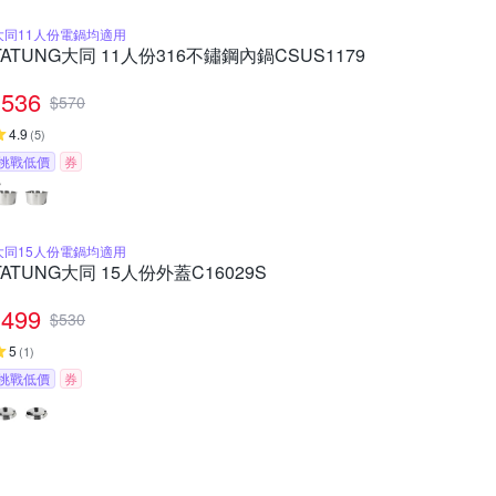
大同11人份電鍋均適用
TATUNG大同 11人份316不鏽鋼內鍋CSUS1179
536
$
570
4.9
(
5
)
挑戰低價
券
大同15人份電鍋均適用
TATUNG大同 15人份外蓋C16029S
499
$
530
5
(
1
)
挑戰低價
券