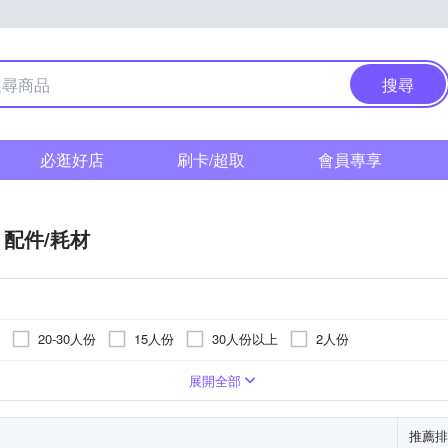
搜尋
必逛好店
刷卡/超取
會員專享
配件/耗材
20-30人份
15人份
30人份以上
2人份
不粘塗層合金
展開全部
推薦排