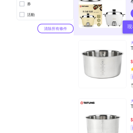
券
活動
現
清除所有條件
$
$