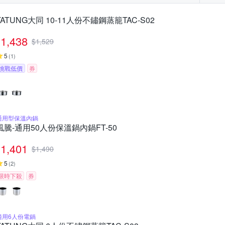
TATUNG大同 10-11人份不鏽鋼蒸籠TAC-S02
1,438
$
1,529
5
(
1
)
挑戰低價
券
通用型保溫內鍋
風騰-通用50人份保溫鍋內鍋FT-50
1,401
$
1,490
5
(
2
)
限時下殺
券
適用6人份電鍋