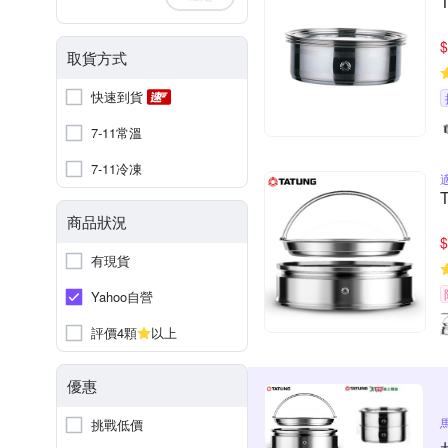
$
取貨方式
快速到貨
7-11常溫
7-11冷凍
商品狀況
$
有現貨
Yahoo自營
評價4顆
以上
優惠
挑戰低價