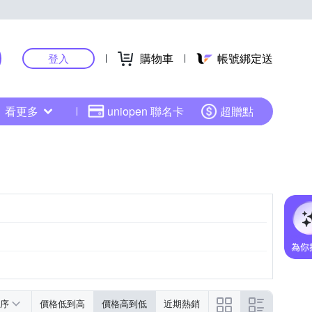
購物車
帳號綁定送
登入
看更多
uniopen 聯名卡
超贈點
序
價格低到高
價格高到低
近期熱銷