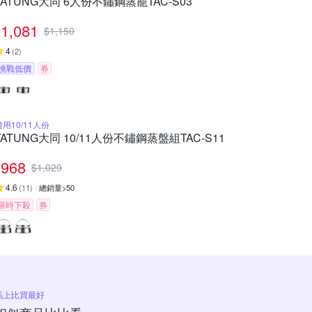
TATUNG大同 6人份不鏽鋼蒸籠TAC-S03
1,081
$
1,150
4
(
2
)
挑戰低價
券
適用10/11人份
TATUNG大同 10/11人份不鏽鋼蒸盤組TAC-S11
968
$
1,029
4.6
(
11
)
總銷量>50
限時下殺
券
馬上比買最好