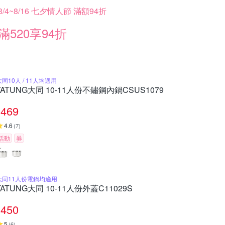
8/4~8/16 七夕情人節 滿額94折
滿520享94折
大同10人 / 11人均適用
TATUNG大同 10-11人份不鏽鋼內鍋CSUS1079
469
4.6
(
7
)
活動
券
大同11人份電鍋均適用
TATUNG大同 10-11人份外蓋C11029S
450
5
(
6
)