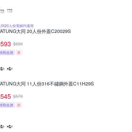
大同20人份電鍋均適用
TATUNG大同 20人份外蓋C20029S
593
$
630
挑戰低價
券
TATUNG大同 11人份316不鏽鋼外蓋C11H29S
545
$
579
挑戰低價
券