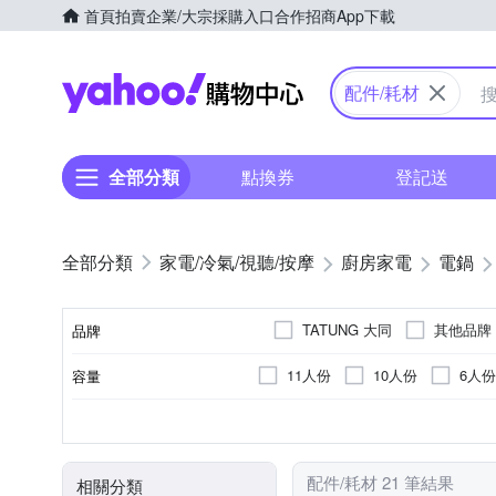
首頁
拍賣
企業/大宗採購入口
合作招商
App下載
Yahoo購物中心
配件/耗材
全部分類
點換券
登記送
家電/冷氣/視聽/按摩
廚房家電
電鍋
TATUNG 大同
其他品牌
品牌
11人份
10人份
6人份
容量
品牌名稱
304不鏽鋼
電鍋
300W以下
電子鍋
50Hz以下
316不鏽鋼
110V
60Hz
600~700W
電壓
顏色
內鍋材質
類型
消耗功率
頻率
配件/耗材 21 筆結果
相關分類