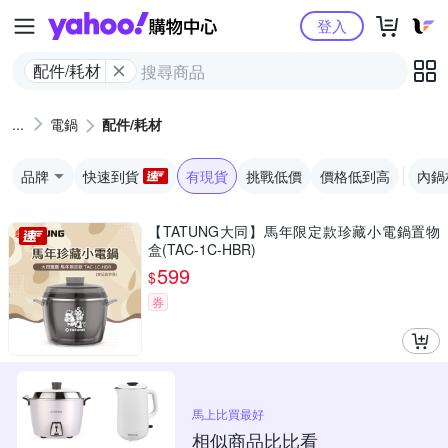
Yahoo購物中心
登入
配件/耗材
電鍋
配件/耗材
品牌
快速到貨
有現貨
挑戰低價
價格低到高
內鍋
【TATUNG大同】馬年限定款珍藏小電鍋置物
盒(TAC-1C-HBR)
599
$
券
馬上比買最好
相似商品比比看