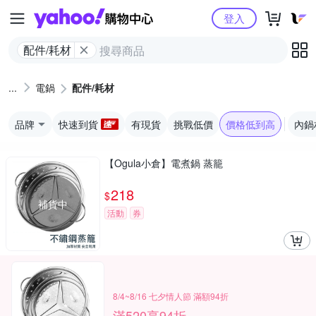
Yahoo購物中心
登入
配件/耗材
電鍋
配件/耗材
品牌
快速到貨
有現貨
挑戰低價
價格低到高
內鍋
【Ogula小倉】電煮鍋 蒸籠
218
$
補貨中
活動
券
8/4~8/16 七夕情人節 滿額94折
滿520享94折