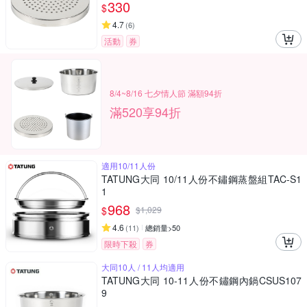
330
$
4.7
(
6
)
活動
券
8/4~8/16 七夕情人節 滿額94折
滿520享94折
適用10/11人份
TATUNG大同 10/11人份不鏽鋼蒸盤組TAC-S1
1
968
$
$
1,029
4.6
(
11
)
總銷量>50
限時下殺
券
大同10人 / 11人均適用
TATUNG大同 10-11人份不鏽鋼內鍋CSUS107
9