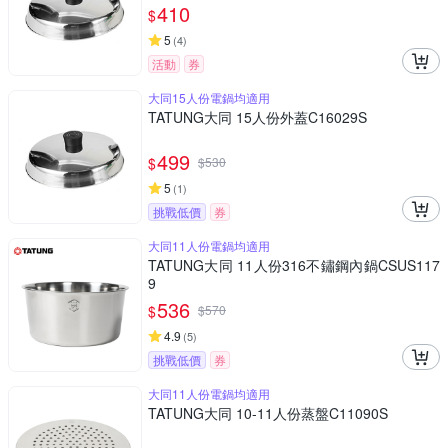
410
$
5
(
4
)
活動
券
大同15人份電鍋均適用
TATUNG大同 15人份外蓋C16029S
499
$
$
530
5
(
1
)
挑戰低價
券
大同11人份電鍋均適用
TATUNG大同 11人份316不鏽鋼內鍋CSUS117
9
536
$
$
570
4.9
(
5
)
挑戰低價
券
大同11人份電鍋均適用
TATUNG大同 10-11人份蒸盤C11090S