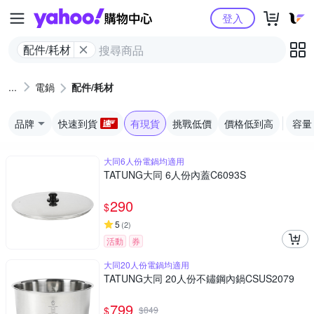
Yahoo購物中心
登入
配件/耗材
電鍋
配件/耗材
品牌
快速到貨
有現貨
挑戰低價
價格低到高
容量
大同6人份電鍋均適用
TATUNG大同 6人份內蓋C6093S
290
$
5
(
2
)
活動
券
大同20人份電鍋均適用
TATUNG大同 20人份不鏽鋼內鍋CSUS2079
799
$
$
849