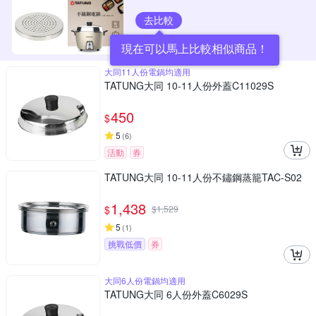
去比較
現在可以馬上比較相似商品！
大同11人份電鍋均適用
TATUNG大同 10-11人份外蓋C11029S
450
$
5
(
6
)
活動
券
TATUNG大同 10-11人份不鏽鋼蒸籠TAC-S02
1,438
$
$
1,529
5
(
1
)
挑戰低價
券
大同6人份電鍋均適用
TATUNG大同 6人份外蓋C6029S