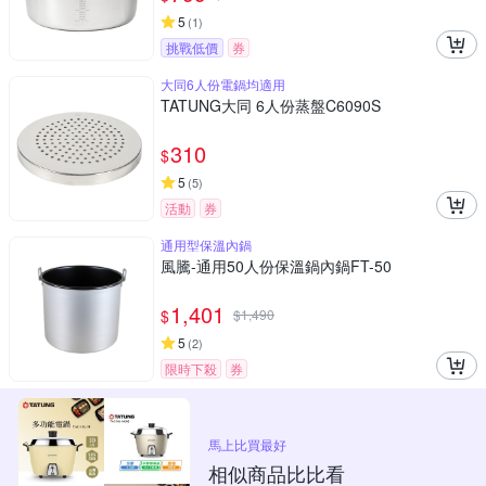
5
(
1
)
挑戰低價
券
大同6人份電鍋均適用
TATUNG大同 6人份蒸盤C6090S
310
$
5
(
5
)
活動
券
通用型保溫內鍋
風騰-通用50人份保溫鍋內鍋FT-50
1,401
$
$
1,490
5
(
2
)
限時下殺
券
馬上比買最好
相似商品比比看