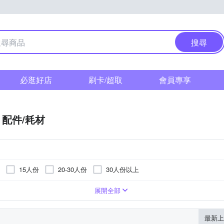
搜尋
必逛好店
刷卡/超取
會員專享
配件/耗材
15人份
20-30人份
30人份以上
不粘塗層合金
展開全部
最新上