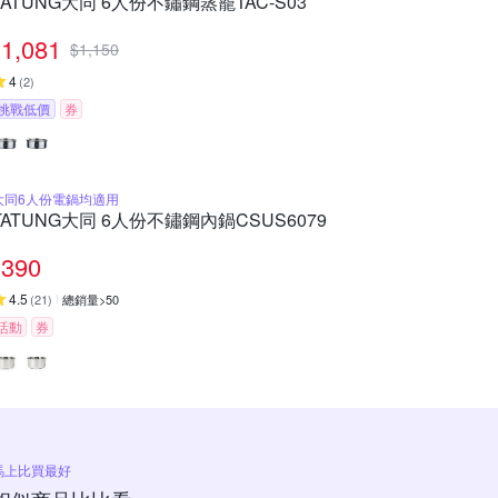
TATUNG大同 6人份不鏽鋼蒸籠TAC-S03
1,081
$
1,150
4
(
2
)
挑戰低價
券
大同6人份電鍋均適用
TATUNG大同 6人份不鏽鋼內鍋CSUS6079
390
4.5
(
21
)
總銷量>50
活動
券
馬上比買最好