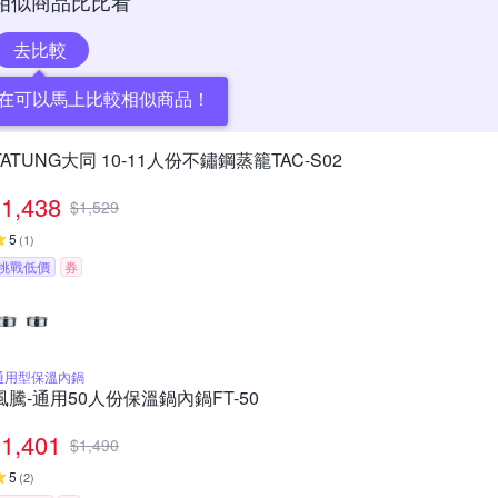
相似商品比比看
去比較
在可以馬上比較相似商品！
TATUNG大同 10-11人份不鏽鋼蒸籠TAC-S02
1,438
$
1,529
5
(
1
)
挑戰低價
券
通用型保溫內鍋
風騰-通用50人份保溫鍋內鍋FT-50
1,401
$
1,490
5
(
2
)