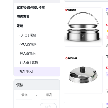
家電/冷氣/視聽/按摩
廚房家電
$
電鍋
5人份↓電鍋
6-9人份電鍋
10人份電鍋
11人份↑電鍋
$
配件/耗材
價格
-
確定