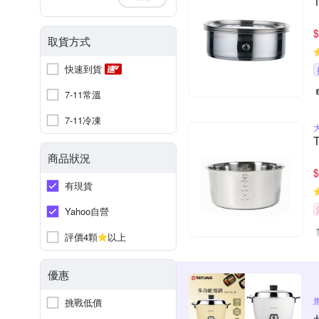
$
取貨方式
快速到貨
7-11常溫
7-11冷凍
商品狀況
$
有現貨
Yahoo自營
評價4顆
以上
優惠
挑戰低價