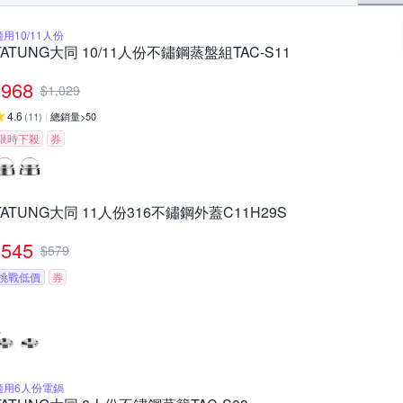
適用10/11人份
TATUNG大同 10/11人份不鏽鋼蒸盤組TAC-S11
968
$
1,029
4.6
(
11
)
總銷量>50
限時下殺
券
TATUNG大同 11人份316不鏽鋼外蓋C11H29S
545
$
579
挑戰低價
券
適用6人份電鍋