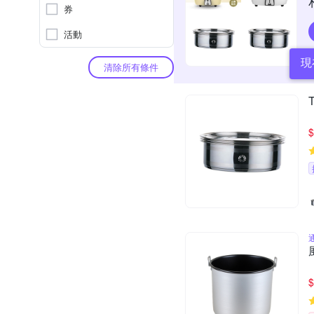
券
活動
現
清除所有條件
$
$