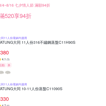
8/4~8/16 七夕情人節 滿額94折
滿520享94折
大同11人份電鍋均適用
TATUNG大同 11人份316不鏽鋼蒸盤C11H90S
380
4.1
(
5
)
活動
券
大同11人份電鍋均適用
TATUNG大同 10-11人份蒸盤C11090S
330
4.7
(
6
)