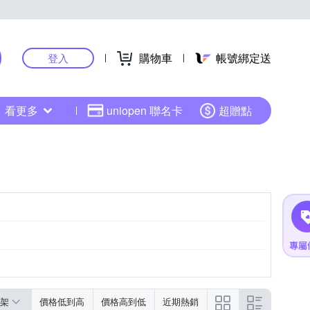
購物車
帳號綁定送
登入
看更多
uniopen 聯名卡
超贈點
架
價格低到高
價格高到低
近期熱銷