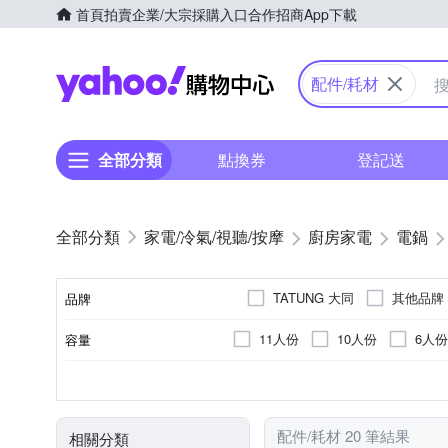
首頁
拍賣
企業/大宗採購入口
合作招商
App下載
Yahoo購物中心
配件/耗材
全部分類
點換券
登記送
家電/冷氣/視聽/按摩
廚房家電
電鍋
TATUNG 大同
其他品牌
品牌
11人份
10人份
6人份
容量
品牌名稱
304不鏽鋼
300W以下
電鍋
電子鍋
50Hz以下
316不鏽鋼
110V
60Hz
600~700W
電壓
顏色
內鍋材質
消耗功率
頻率
類型
配件/耗材 20 筆結果
相關分類