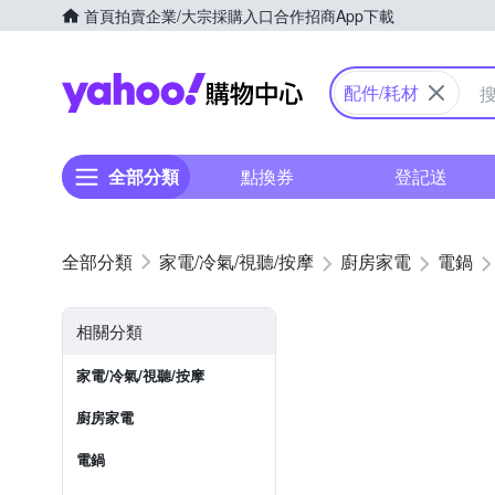
首頁
拍賣
企業/大宗採購入口
合作招商
App下載
Yahoo購物中心
配件/耗材
全部分類
點換券
登記送
家電/冷氣/視聽/按摩
廚房家電
電鍋
相關分類
家電/冷氣/視聽/按摩
廚房家電
電鍋