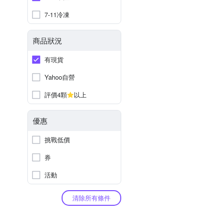
7-11冷凍
商品狀況
有現貨
Yahoo自營
評價4顆
以上
優惠
挑戰低價
券
活動
清除所有條件