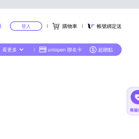
購物車
帳號綁定送
登入
看更多
uniopen 聯名卡
超贈點