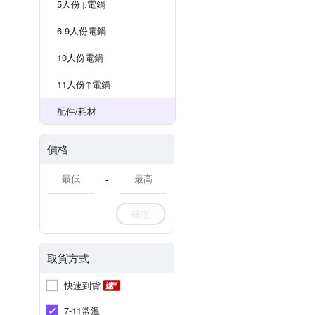
5人份↓電鍋
6-9人份電鍋
10人份電鍋
11人份↑電鍋
配件/耗材
價格
-
確定
取貨方式
快速到貨
7-11常溫