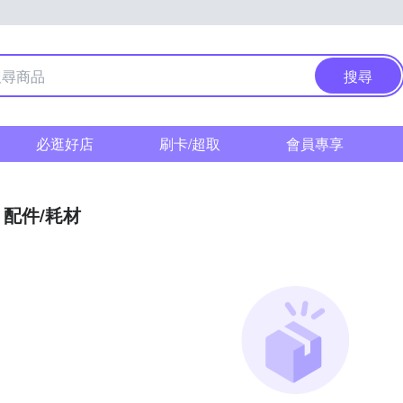
搜尋
必逛好店
刷卡/超取
會員專享
配件/耗材