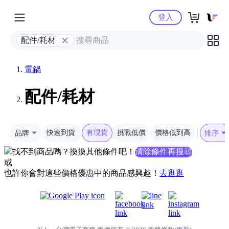
Yahoo購物中心
登入
配件/耗材
電鍋
配件/耗材
品牌
快速到貨
有現貨
挑戰低價
價格低到高
排序
找不到商品嗎？換換其他條件吧！
清除條件再搜尋
或
也許你會對這些價格優惠中的商品感興趣！
去逛逛