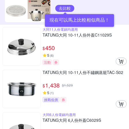
去比較
現在可以馬上比較相似商品！
大同11人份電鍋均適用
TATUNG大同 10-11人份外蓋C11029S
450
$
5
(
6
)
活動
券
TATUNG大同 10-11人份不鏽鋼蒸籠TAC-S02
1,438
$
$
1,529
5
(
1
)
挑戰低價
券
大同6人份電鍋均適用
TATUNG大同 6人份外蓋C6029S