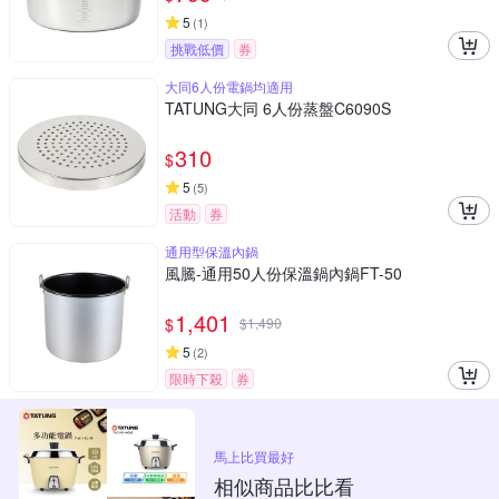
5
(
1
)
挑戰低價
券
大同6人份電鍋均適用
TATUNG大同 6人份蒸盤C6090S
310
$
5
(
5
)
活動
券
通用型保溫內鍋
風騰-通用50人份保溫鍋內鍋FT-50
1,401
$
$
1,490
5
(
2
)
限時下殺
券
馬上比買最好
相似商品比比看