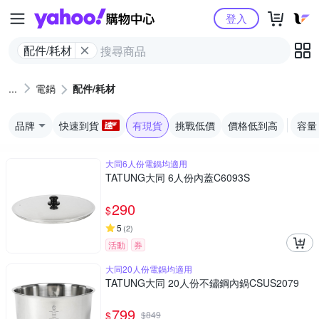
Yahoo購物中心
登入
配件/耗材
電鍋
配件/耗材
品牌
快速到貨
有現貨
挑戰低價
價格低到高
容量
大同6人份電鍋均適用
TATUNG大同 6人份內蓋C6093S
290
$
5
(
2
)
活動
券
大同20人份電鍋均適用
TATUNG大同 20人份不鏽鋼內鍋CSUS2079
799
$
$
849