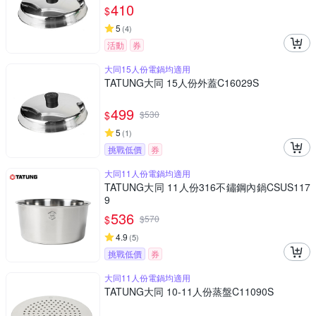
410
$
5
(
4
)
活動
券
大同15人份電鍋均適用
TATUNG大同 15人份外蓋C16029S
499
$
$
530
5
(
1
)
挑戰低價
券
大同11人份電鍋均適用
TATUNG大同 11人份316不鏽鋼內鍋CSUS117
9
536
$
$
570
4.9
(
5
)
挑戰低價
券
大同11人份電鍋均適用
TATUNG大同 10-11人份蒸盤C11090S