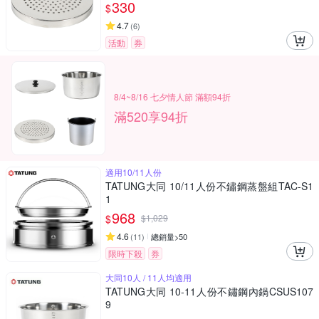
330
$
4.7
(
6
)
活動
券
8/4~8/16 七夕情人節 滿額94折
滿520享94折
適用10/11人份
TATUNG大同 10/11人份不鏽鋼蒸盤組TAC-S1
1
968
$
$
1,029
4.6
(
11
)
總銷量>50
限時下殺
券
大同10人 / 11人均適用
TATUNG大同 10-11人份不鏽鋼內鍋CSUS107
9