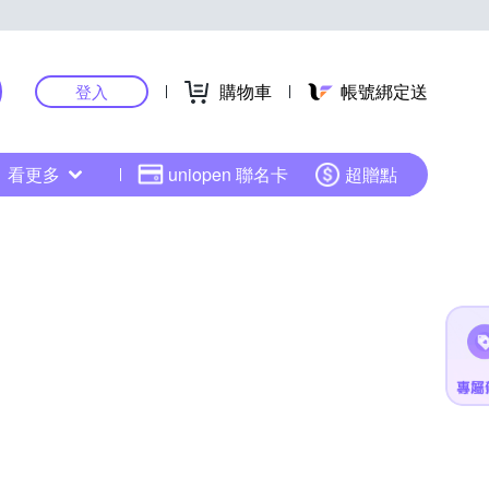
購物車
帳號綁定送
登入
看更多
uniopen 聯名卡
超贈點