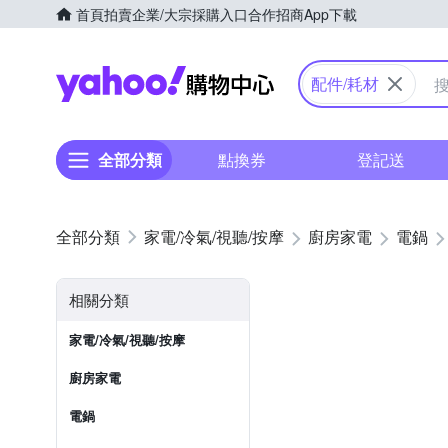
首頁
拍賣
企業/大宗採購入口
合作招商
App下載
Yahoo購物中心
配件/耗材
全部分類
點換券
登記送
家電/冷氣/視聽/按摩
廚房家電
電鍋
相關分類
家電/冷氣/視聽/按摩
廚房家電
電鍋