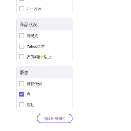
7-11冷凍
商品狀況
有現貨
Yahoo自營
評價4顆
以上
優惠
挑戰低價
券
活動
清除所有條件