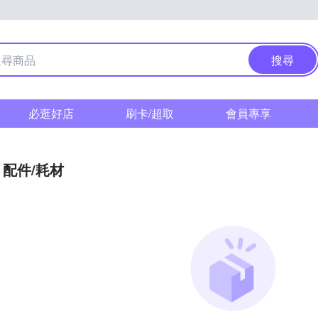
搜尋
必逛好店
刷卡/超取
會員專享
配件/耗材