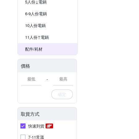
5人份↓電鍋
6-9人份電鍋
10人份電鍋
11人份↑電鍋
配件/耗材
價格
-
確定
取貨方式
快速到貨
7-11常溫