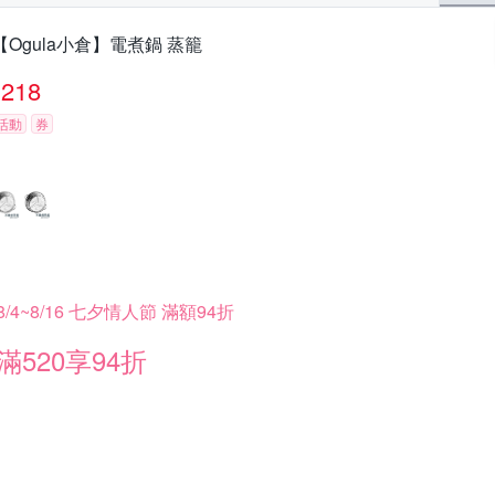
【Ogula小倉】電煮鍋 蒸籠
218
活動
券
8/4~8/16 七夕情人節 滿額94折
滿520享94折