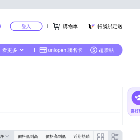
購物車
帳號綁定送
登入
看更多
uniopen 聯名卡
超贈點
序
價格低到高
價格高到低
近期熱銷