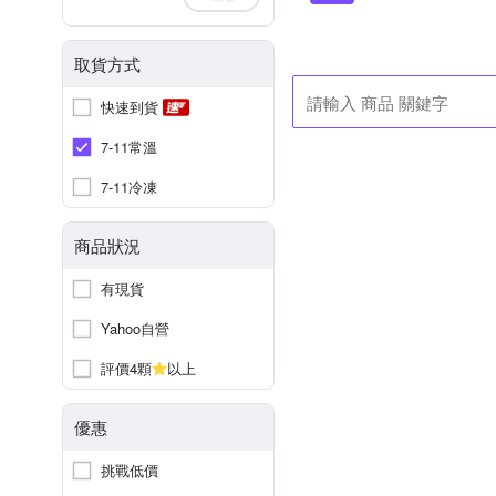
取貨方式
快速到貨
7-11常溫
7-11冷凍
商品狀況
有現貨
Yahoo自營
評價4顆
以上
優惠
挑戰低價