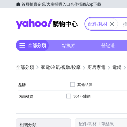
首頁
拍賣
企業/大宗採購入口
合作招商
App下載
Yahoo購物中心
配件/耗材
全部分類
點換券
登記送
家電/冷氣/視聽/按摩
廚房家電
電鍋
其他品牌
品牌
304不鏽鋼
內鍋材質
品牌名稱
2人份
電鍋
600~700W
110V
60Hz
容量
消耗功率
電壓
頻率
顏色
類型
配件/耗材 1 筆結果
相關分類