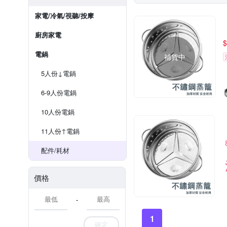
家電/冷氣/視聽/按摩
廚房家電
$
電鍋
補貨中
5人份↓電鍋
6-9人份電鍋
10人份電鍋
11人份↑電鍋
配件/耗材
價格
-
1
確定