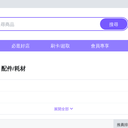
搜尋
必逛好店
刷卡/超取
會員專享
配件/耗材
展開全部
推薦排