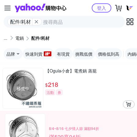
Yahoo購物中心
登入
配件/耗材
電鍋
配件/耗材
品牌
快速到貨
有現貨
挑戰低價
價格低到高
內鍋
【Ogula小倉】電煮鍋 蒸籠
218
$
補貨中
活動
券
8/4~8/16 七夕情人節 滿額94折
滿520享94折