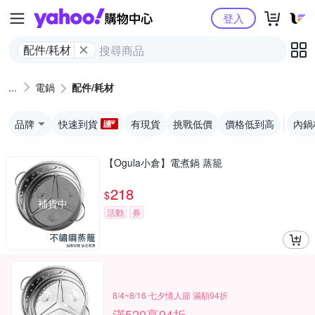
Yahoo購物中心
登入
配件/耗材
電鍋
配件/耗材
品牌
快速到貨
有現貨
挑戰低價
價格低到高
內鍋
【Ogula小倉】電煮鍋 蒸籠
218
$
補貨中
活動
券
8/4~8/16 七夕情人節 滿額94折
滿520享94折