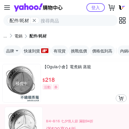
Yahoo購物中心
登入
配件/耗材
電鍋
配件/耗材
品牌
快速到貨
有現貨
挑戰低價
價格低到高
內鍋
【Ogula小倉】電煮鍋 蒸籠
218
$
補貨中
活動
券
8/4~8/16 七夕情人節 滿額94折
滿520享94折