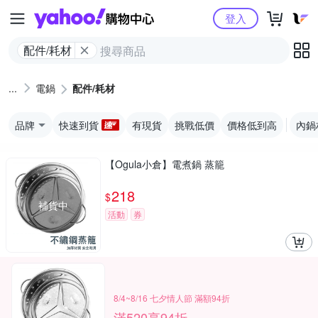
Yahoo購物中心
登入
配件/耗材
電鍋
配件/耗材
品牌
快速到貨
有現貨
挑戰低價
價格低到高
內鍋
【Ogula小倉】電煮鍋 蒸籠
218
$
補貨中
活動
券
8/4~8/16 七夕情人節 滿額94折
滿520享94折