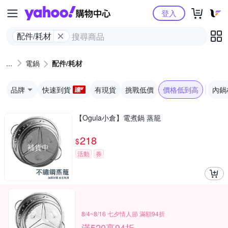
Yahoo購物中心
登入
配件/耗材
電鍋
配件/耗材
品牌
快速到貨
有現貨
挑戰低價
價格低到高
內鍋
【Ogula小倉】電煮鍋 蒸籠
218
$
補貨中
活動
券
8/4~8/16 七夕情人節 滿額94折
滿520享94折