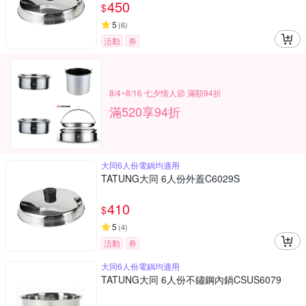
450
$
5
(
6
)
活動
券
8/4~8/16 七夕情人節 滿額94折
滿520享94折
大同6人份電鍋均適用
TATUNG大同 6人份外蓋C6029S
410
$
5
(
4
)
活動
券
大同6人份電鍋均適用
TATUNG大同 6人份不鏽鋼內鍋CSUS6079