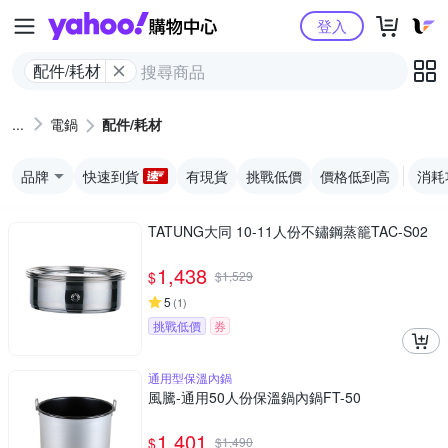
Yahoo購物中心
登入
配件/耗材
電鍋
配件/耗材
品牌
快速到貨
有現貨
挑戰低價
價格低到高
消耗
TATUNG大同 10-11人份不鏽鋼蒸籠TAC-S02
1,438
$
$
1,529
5
(
1
)
挑戰低價
券
通用型保溫內鍋
風騰-通用50人份保溫鍋內鍋FT-50
1,401
$
$
1,490