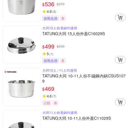
536
$
$
570
4.9
(
5
)
挑戰低價
券
大同15人份電鍋均適用
TATUNG大同 15人份外蓋C16029S
499
$
$
530
5
(
1
)
挑戰低價
券
大同10人 / 11人均適用
TATUNG大同 10-11人份不鏽鋼內鍋CSUS107
9
469
$
4.6
(
7
)
活動
券
大同11人份電鍋均適用
TATUNG大同 10-11人份外蓋C11029S