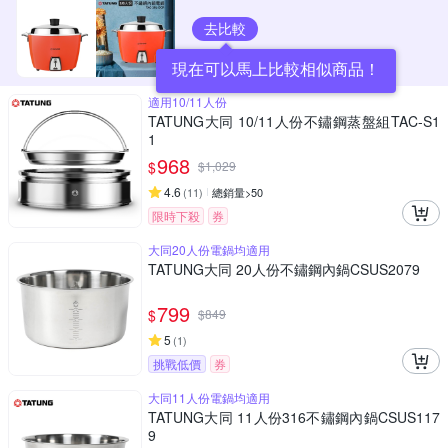
去比較
現在可以馬上比較相似商品！
適用10/11人份
TATUNG大同 10/11人份不鏽鋼蒸盤組TAC-S1
1
968
$
$
1,029
4.6
(
11
)
總銷量>50
限時下殺
券
大同20人份電鍋均適用
TATUNG大同 20人份不鏽鋼內鍋CSUS2079
799
$
$
849
5
(
1
)
挑戰低價
券
大同11人份電鍋均適用
TATUNG大同 11人份316不鏽鋼內鍋CSUS117
9