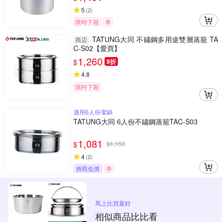
5
(
2
)
限時下殺
券
TATUNG大同 不鏽鋼多用途雙層蒸籠 TA
商店
C-S02【愛買】
1,260
$
9折
4.8
限時下殺
適用6人份電鍋
TATUNG大同 6人份不鏽鋼蒸籠TAC-S03
1,081
$
$
1,150
4
(
2
)
挑戰低價
券
馬上比買最好
相似商品比比看