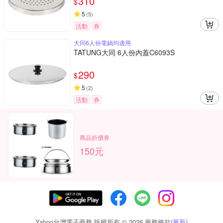
310
$
5
(
5
)
活動
券
大同6人份電鍋均適用
TATUNG大同 6人份內蓋C6093S
290
$
5
(
2
)
活動
券
商品折價券
150元
Yahoo台灣電子商務 版權所有 © 2026 服務條款(
更新
)