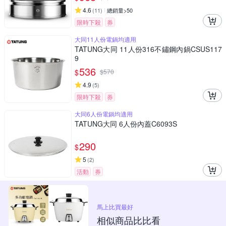
4.6
(
11
)
總銷量>50
限時下殺
券
大同11人份電鍋均適用
TATUNG大同 11人份316不鏽鋼內鍋CSUS117
9
536
$
$
570
4.9
(
5
)
限時下殺
券
大同6人份電鍋均適用
TATUNG大同 6人份內蓋C6093S
290
$
5
(
2
)
活動
券
馬上比買最好
相似商品比比看