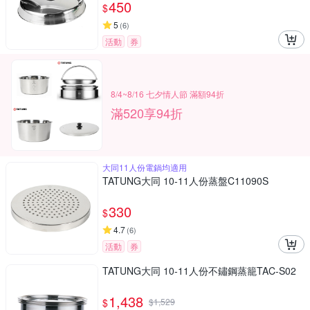
450
$
5
(
6
)
活動
券
8/4~8/16 七夕情人節 滿額94折
滿520享94折
大同11人份電鍋均適用
TATUNG大同 10-11人份蒸盤C11090S
330
$
4.7
(
6
)
活動
券
TATUNG大同 10-11人份不鏽鋼蒸籠TAC-S02
1,438
$
$
1,529