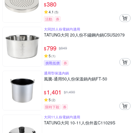
380
$
4.1
(
5
)
活動
券
大同20人份電鍋均適用
TATUNG大同 20人份不鏽鋼內鍋CSUS2079
799
$
$
849
5
(
1
)
挑戰低價
券
通用型保溫內鍋
風騰-通用50人份保溫鍋內鍋FT-50
1,401
$
$
1,490
5
(
2
)
限時下殺
券
大同11人份電鍋均適用
TATUNG大同 10-11人份外蓋C11029S