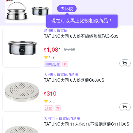
去比較
現在可以馬上比較相似商品！
適用6人份電鍋
TATUNG大同 6人份不鏽鋼蒸籠TAC-S03
1,081
$
$
1,150
4
(
2
)
挑戰低價
券
大同6人份電鍋均適用
TATUNG大同 6人份蒸盤C6090S
310
$
5
(
5
)
活動
券
大同11人份電鍋均適用
TATUNG大同 11人份316不鏽鋼蒸盤C11H90S