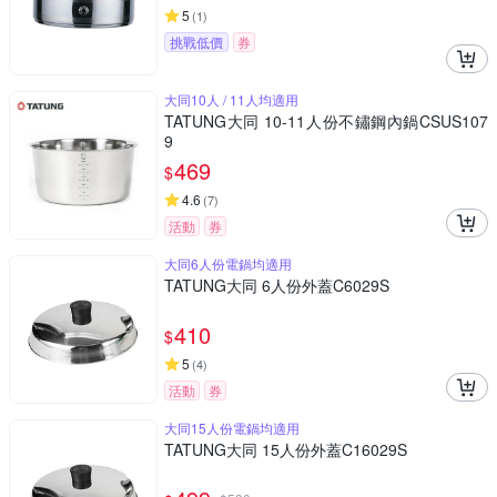
5
(
1
)
挑戰低價
券
大同10人 / 11人均適用
TATUNG大同 10-11人份不鏽鋼內鍋CSUS107
9
469
$
4.6
(
7
)
活動
券
大同6人份電鍋均適用
TATUNG大同 6人份外蓋C6029S
410
$
5
(
4
)
活動
券
大同15人份電鍋均適用
TATUNG大同 15人份外蓋C16029S