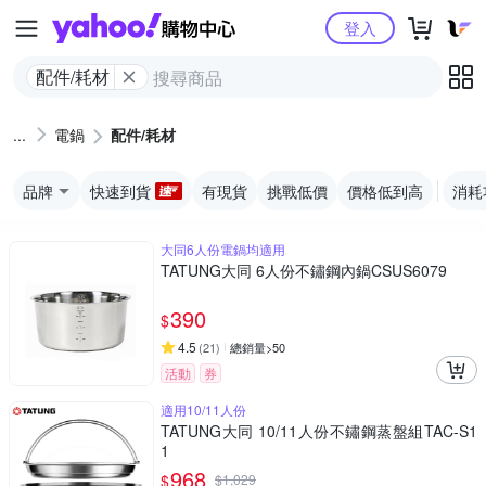
Yahoo購物中心
登入
配件/耗材
電鍋
配件/耗材
品牌
快速到貨
有現貨
挑戰低價
價格低到高
消耗
大同6人份電鍋均適用
TATUNG大同 6人份不鏽鋼內鍋CSUS6079
390
$
4.5
(
21
)
總銷量>50
活動
券
適用10/11人份
TATUNG大同 10/11人份不鏽鋼蒸盤組TAC-S1
1
968
$
$
1,029