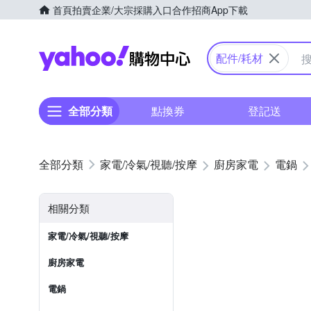
首頁
拍賣
企業/大宗採購入口
合作招商
App下載
Yahoo購物中心
配件/耗材
全部分類
點換券
登記送
家電/冷氣/視聽/按摩
廚房家電
電鍋
相關分類
家電/冷氣/視聽/按摩
廚房家電
電鍋