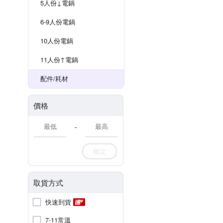
5人份↓電鍋
6-9人份電鍋
10人份電鍋
11人份↑電鍋
配件/耗材
價格
-
確定
取貨方式
快速到貨
7-11常溫