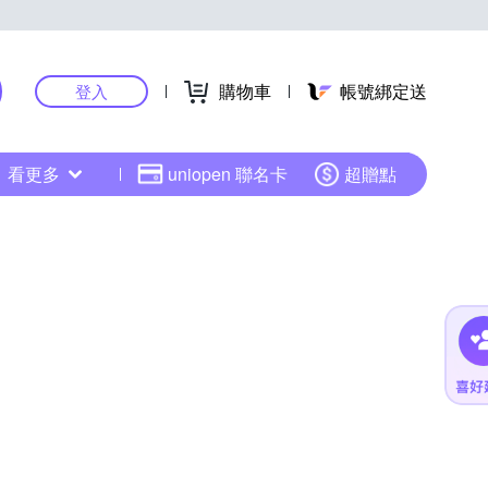
購物車
帳號綁定送
登入
看更多
uniopen 聯名卡
超贈點