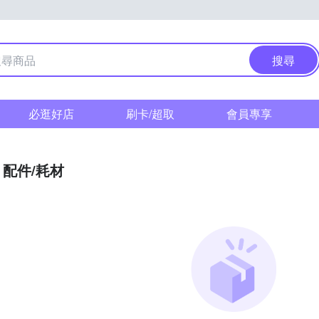
搜尋
必逛好店
刷卡/超取
會員專享
配件/耗材