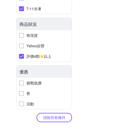
7-11冷凍
商品狀況
有現貨
Yahoo自營
評價4顆
以上
優惠
挑戰低價
券
活動
清除所有條件