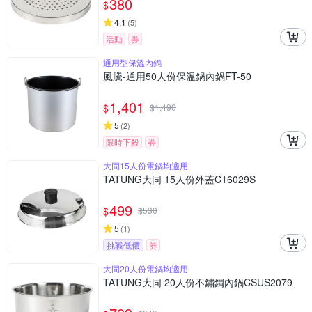
380
$
4.1
(
5
)
活動
券
通用型保溫內鍋
風騰-通用50人份保溫鍋內鍋FT-50
1,401
$
$
1,490
5
(
2
)
限時下殺
券
大同15人份電鍋均適用
TATUNG大同 15人份外蓋C16029S
499
$
$
530
5
(
1
)
挑戰低價
券
大同20人份電鍋均適用
TATUNG大同 20人份不鏽鋼內鍋CSUS2079