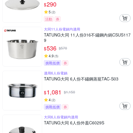
290
$
5
(
2
)
活動
券
大同11人份電鍋均適用
TATUNG大同 11人份316不鏽鋼內鍋CSUS117
9
536
$
$
570
4.9
(
5
)
挑戰低價
券
適用6人份電鍋
TATUNG大同 6人份不鏽鋼蒸籠TAC-S03
1,081
$
$
1,150
4
(
2
)
挑戰低價
券
大同6人份電鍋均適用
TATUNG大同 6人份外蓋C6029S