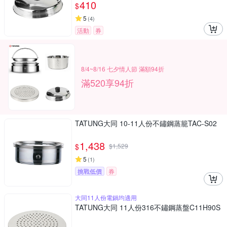
410
$
5
(
4
)
活動
券
8/4~8/16 七夕情人節 滿額94折
滿520享94折
TATUNG大同 10-11人份不鏽鋼蒸籠TAC-S02
1,438
$
$
1,529
5
(
1
)
挑戰低價
券
大同11人份電鍋均適用
TATUNG大同 11人份316不鏽鋼蒸盤C11H90S