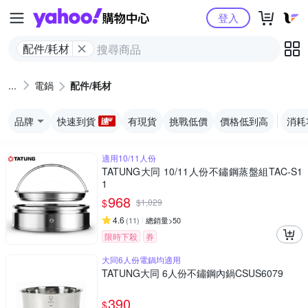
Yahoo購物中心
登入
配件/耗材
電鍋
配件/耗材
品牌
快速到貨
有現貨
挑戰低價
價格低到高
消耗
適用10/11人份
TATUNG大同 10/11人份不鏽鋼蒸盤組TAC-S1
1
968
$
$
1,029
4.6
(
11
)
總銷量>50
限時下殺
券
大同6人份電鍋均適用
TATUNG大同 6人份不鏽鋼內鍋CSUS6079
390
$