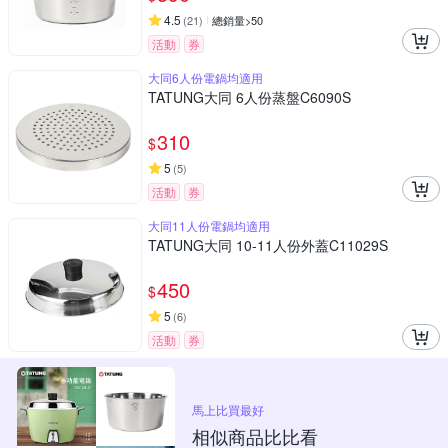
4.5
(
21
)
總銷量>50
活動
券
大同6人份電鍋均適用
TATUNG大同 6人份蒸盤C6090S
310
$
5
(
5
)
活動
券
大同11人份電鍋均適用
TATUNG大同 10-11人份外蓋C11029S
450
$
5
(
6
)
活動
券
馬上比買最好
相似商品比比看