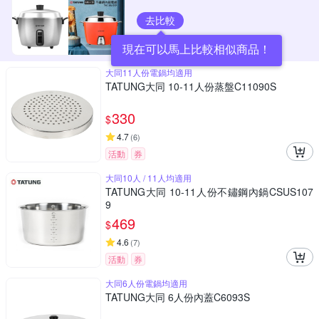
去比較
現在可以馬上比較相似商品！
大同11人份電鍋均適用
TATUNG大同 10-11人份蒸盤C11090S
330
$
4.7
(
6
)
活動
券
大同10人 / 11人均適用
TATUNG大同 10-11人份不鏽鋼內鍋CSUS107
9
469
$
4.6
(
7
)
活動
券
大同6人份電鍋均適用
TATUNG大同 6人份內蓋C6093S