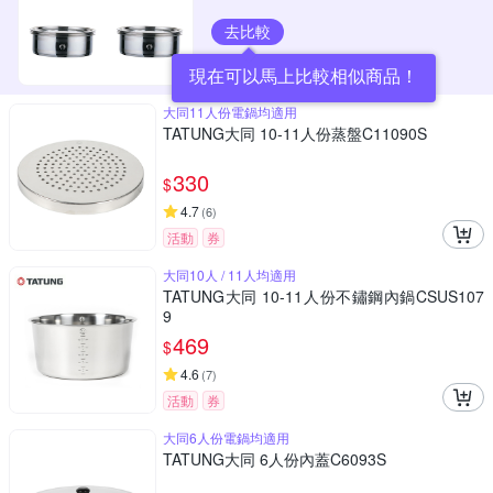
去比較
現在可以馬上比較相似商品！
大同11人份電鍋均適用
TATUNG大同 10-11人份蒸盤C11090S
330
$
4.7
(
6
)
活動
券
大同10人 / 11人均適用
TATUNG大同 10-11人份不鏽鋼內鍋CSUS107
9
469
$
4.6
(
7
)
活動
券
大同6人份電鍋均適用
TATUNG大同 6人份內蓋C6093S