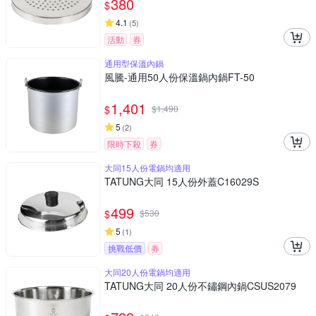
380
$
4.1
(
5
)
活動
券
通用型保溫內鍋
風騰-通用50人份保溫鍋內鍋FT-50
1,401
$
$
1,490
5
(
2
)
限時下殺
券
大同15人份電鍋均適用
TATUNG大同 15人份外蓋C16029S
499
$
$
530
5
(
1
)
挑戰低價
券
大同20人份電鍋均適用
TATUNG大同 20人份不鏽鋼內鍋CSUS2079