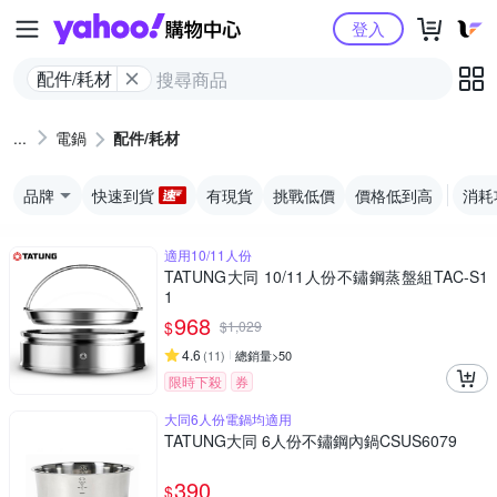
Yahoo購物中心
登入
配件/耗材
電鍋
配件/耗材
品牌
快速到貨
有現貨
挑戰低價
價格低到高
消耗
適用10/11人份
TATUNG大同 10/11人份不鏽鋼蒸盤組TAC-S1
1
968
$
$
1,029
4.6
(
11
)
總銷量>50
限時下殺
券
大同6人份電鍋均適用
TATUNG大同 6人份不鏽鋼內鍋CSUS6079
390
$