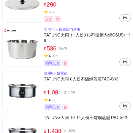
290
$
5
(
2
)
活動
券
大同11人份電鍋均適用
TATUNG大同 11人份316不鏽鋼內鍋CSUS117
9
536
$
$
570
4.9
(
5
)
挑戰低價
券
適用6人份電鍋
TATUNG大同 6人份不鏽鋼蒸籠TAC-S03
1,081
$
$
1,150
4
(
2
)
挑戰低價
券
TATUNG大同 10-11人份不鏽鋼蒸籠TAC-S02
1,438
$
$
1,529