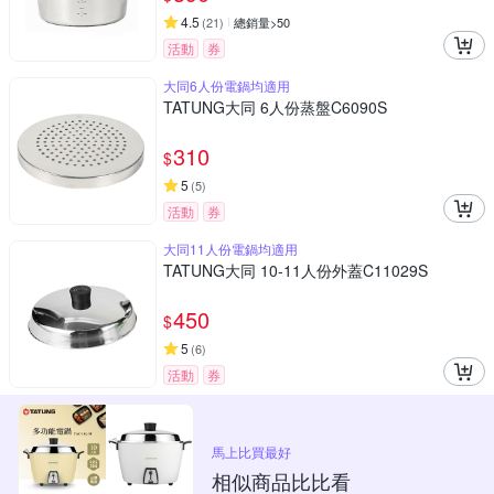
4.5
(
21
)
總銷量>50
活動
券
大同6人份電鍋均適用
TATUNG大同 6人份蒸盤C6090S
310
$
5
(
5
)
活動
券
大同11人份電鍋均適用
TATUNG大同 10-11人份外蓋C11029S
450
$
5
(
6
)
活動
券
馬上比買最好
相似商品比比看