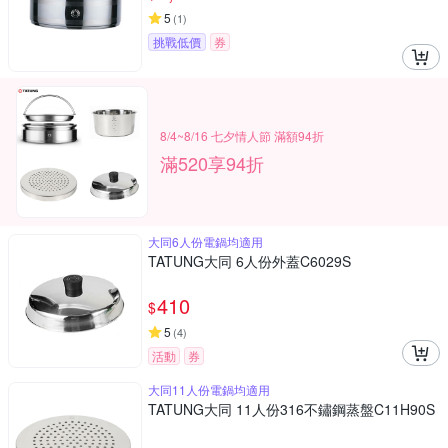
5
(
1
)
挑戰低價
券
8/4~8/16 七夕情人節 滿額94折
滿520享94折
大同6人份電鍋均適用
TATUNG大同 6人份外蓋C6029S
410
$
5
(
4
)
活動
券
大同11人份電鍋均適用
TATUNG大同 11人份316不鏽鋼蒸盤C11H90S