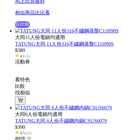
馬上比買最好
相似商品比比看
去比較
大同11人份電鍋均適用
TATUNG大同 11人份316不鏽鋼蒸盤C11H90S
$
380
4.1
(
5
)
活動
券
看特色
比較
找相似
大同6人份電鍋均適用
TATUNG大同 6人份不鏽鋼內鍋CSUS6079
$
390
4.5
(
21
)
總銷量>50