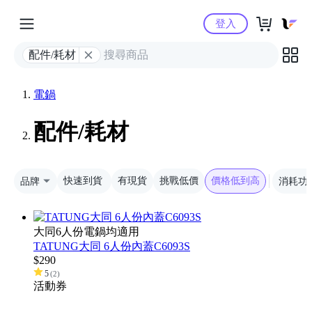
Yahoo購物中心
登入
配件/耗材
電鍋
配件/耗材
品牌
快速到貨
有現貨
挑戰低價
價格低到高
消耗功
大同6人份電鍋均適用
TATUNG大同 6人份內蓋C6093S
$
290
5
(
2
)
活動
券