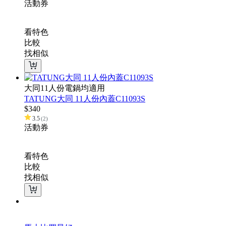
活動
券
看特色
比較
找相似
大同11人份電鍋均適用
TATUNG大同 11人份內蓋C11093S
$
340
3.5
(
2
)
活動
券
看特色
比較
找相似