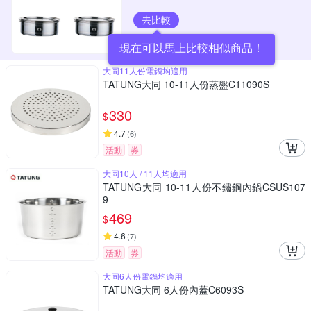
去比較
現在可以馬上比較相似商品！
大同11人份電鍋均適用
TATUNG大同 10-11人份蒸盤C11090S
330
$
4.7
(
6
)
活動
券
大同10人 / 11人均適用
TATUNG大同 10-11人份不鏽鋼內鍋CSUS107
9
469
$
4.6
(
7
)
活動
券
大同6人份電鍋均適用
TATUNG大同 6人份內蓋C6093S