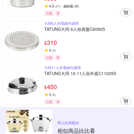
4.5
(
21
)
總銷量>50
活動
券
大同6人份電鍋均適用
TATUNG大同 6人份蒸盤C6090S
310
$
5
(
5
)
活動
券
大同11人份電鍋均適用
TATUNG大同 10-11人份外蓋C11029S
450
$
5
(
6
)
活動
券
馬上比買最好
相似商品比比看