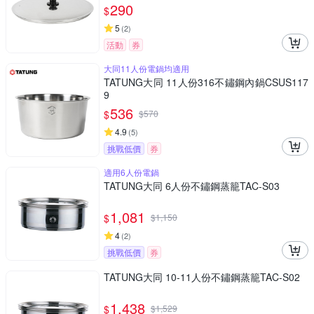
290
$
5
(
2
)
活動
券
大同11人份電鍋均適用
TATUNG大同 11人份316不鏽鋼內鍋CSUS117
9
536
$
$
570
4.9
(
5
)
挑戰低價
券
適用6人份電鍋
TATUNG大同 6人份不鏽鋼蒸籠TAC-S03
1,081
$
$
1,150
4
(
2
)
挑戰低價
券
TATUNG大同 10-11人份不鏽鋼蒸籠TAC-S02
1,438
$
$
1,529