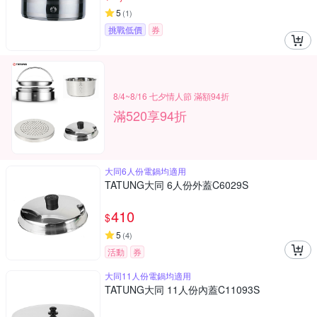
5
(
1
)
挑戰低價
券
8/4~8/16 七夕情人節 滿額94折
滿520享94折
大同6人份電鍋均適用
TATUNG大同 6人份外蓋C6029S
410
$
5
(
4
)
活動
券
大同11人份電鍋均適用
TATUNG大同 11人份內蓋C11093S