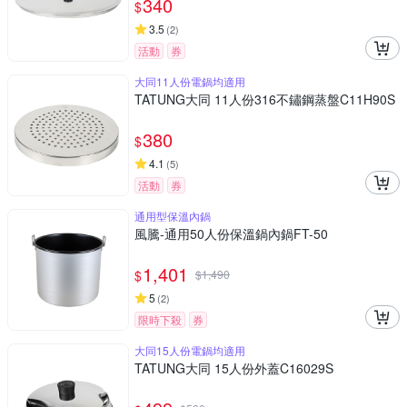
340
$
3.5
(
2
)
活動
券
大同11人份電鍋均適用
TATUNG大同 11人份316不鏽鋼蒸盤C11H90S
380
$
4.1
(
5
)
活動
券
通用型保溫內鍋
風騰-通用50人份保溫鍋內鍋FT-50
1,401
$
$
1,490
5
(
2
)
限時下殺
券
大同15人份電鍋均適用
TATUNG大同 15人份外蓋C16029S