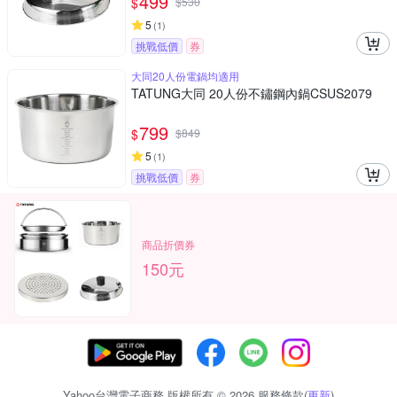
499
$
$
530
5
(
1
)
挑戰低價
券
大同20人份電鍋均適用
TATUNG大同 20人份不鏽鋼內鍋CSUS2079
799
$
$
849
5
(
1
)
挑戰低價
券
商品折價券
150元
Yahoo台灣電子商務 版權所有 © 2026 服務條款(
更新
)