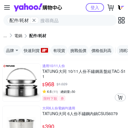
Yahoo購物中心
登入
配件/耗材
電鍋
配件/耗材
品牌
快速到貨
有現貨
挑戰低價
價格低到高
消耗
適用10/11人份
TATUNG大同 10/11人份不鏽鋼蒸盤組TAC-S1
1
968
$
$
1,029
4.6
(
11
)
總銷量>50
限時下殺
券
大同6人份電鍋均適用
TATUNG大同 6人份不鏽鋼內鍋CSUS6079
390
$