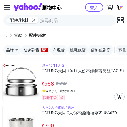
Yahoo購物中心
登入
配件/耗材
電鍋
配件/耗材
品牌
快速到貨
有現貨
挑戰低價
價格低到高
容量
適用10/11人份
TATUNG大同 10/11人份不鏽鋼蒸盤組TAC-S1
1
968
$
$
1,029
4.6
(
11
)
總銷量>50
限時下殺
券
大同6人份電鍋均適用
TATUNG大同 6人份不鏽鋼內鍋CSUS6079
390
$