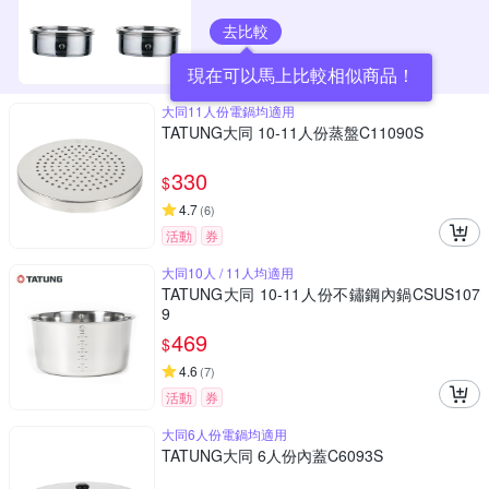
去比較
現在可以馬上比較相似商品！
大同11人份電鍋均適用
TATUNG大同 10-11人份蒸盤C11090S
330
$
4.7
(
6
)
活動
券
大同10人 / 11人均適用
TATUNG大同 10-11人份不鏽鋼內鍋CSUS107
9
469
$
4.6
(
7
)
活動
券
大同6人份電鍋均適用
TATUNG大同 6人份內蓋C6093S