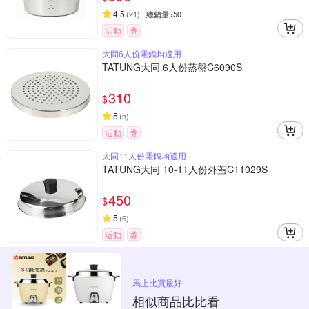
4.5
(
21
)
總銷量>50
活動
券
大同6人份電鍋均適用
TATUNG大同 6人份蒸盤C6090S
310
$
5
(
5
)
活動
券
大同11人份電鍋均適用
TATUNG大同 10-11人份外蓋C11029S
450
$
5
(
6
)
活動
券
馬上比買最好
相似商品比比看