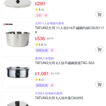
290
$
5
(
2
)
活動
券
大同11人份電鍋均適用
TATUNG大同 11人份316不鏽鋼內鍋CSUS117
9
536
$
$
570
4.9
(
5
)
挑戰低價
券
適用6人份電鍋
TATUNG大同 6人份不鏽鋼蒸籠TAC-S03
1,081
$
$
1,150
4
(
2
)
挑戰低價
券
大同6人份電鍋均適用
TATUNG大同 6人份外蓋C6029S