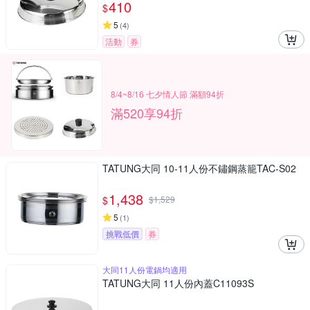
410
$
5
(
4
)
活動
券
8/4~8/16 七夕情人節 滿額94折
滿520享94折
TATUNG大同 10-11人份不鏽鋼蒸籠TAC-S02
1,438
$
$
1,529
5
(
1
)
挑戰低價
券
大同11人份電鍋均適用
TATUNG大同 11人份內蓋C11093S