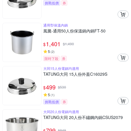
挑戰低價
券
通用型保溫內鍋
風騰-通用50人份保溫鍋內鍋FT-50
1,401
$
$
1,490
5
(
2
)
限時下殺
券
大同15人份電鍋均適用
TATUNG大同 15人份外蓋C16029S
499
$
$
530
5
(
1
)
挑戰低價
券
大同20人份電鍋均適用
TATUNG大同 20人份不鏽鋼內鍋CSUS2079
799
$
$
849