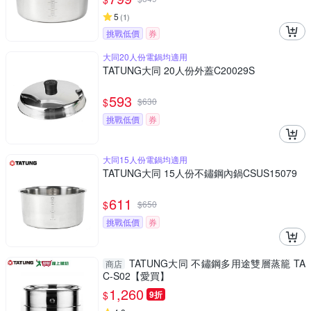
5
(
1
)
挑戰低價
券
大同20人份電鍋均適用
TATUNG大同 20人份外蓋C20029S
593
$
$
630
挑戰低價
券
大同15人份電鍋均適用
TATUNG大同 15人份不鏽鋼內鍋CSUS15079
611
$
$
650
挑戰低價
券
TATUNG大同 不鏽鋼多用途雙層蒸籠 TA
商店
C-S02【愛買】
1,260
$
9折