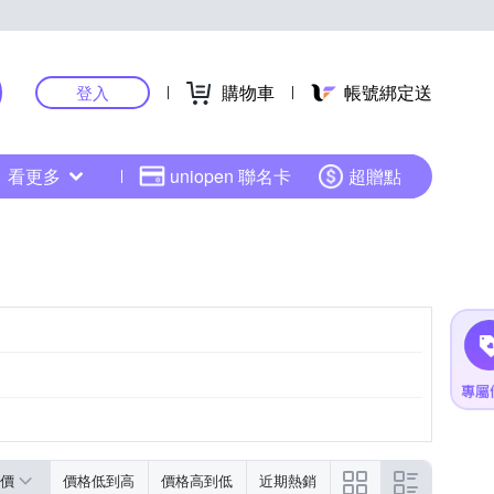
購物車
帳號綁定送
登入
看更多
uniopen 聯名卡
超贈點
價
價格低到高
價格高到低
近期熱銷