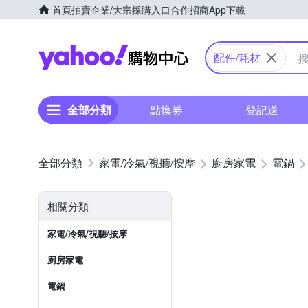
首頁
拍賣
企業/大宗採購入口
合作招商
App下載
Yahoo購物中心
配件/耗材
全部分類
點換券
登記送
家電/冷氣/視聽/按摩
廚房家電
電鍋
相關分類
家電/冷氣/視聽/按摩
廚房家電
電鍋