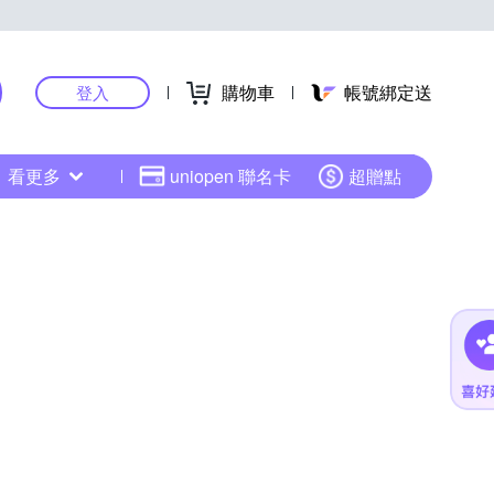
購物車
帳號綁定送
登入
看更多
uniopen 聯名卡
超贈點