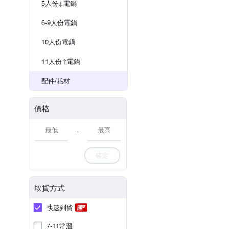
5人份↓電鍋
6-9人份電鍋
10人份電鍋
11人份↑電鍋
配件/耗材
價格
-
確定
取貨方式
快速到貨
7-11常溫