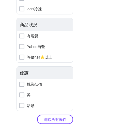
7-11冷凍
商品狀況
有現貨
Yahoo自營
評價4顆
以上
優惠
挑戰低價
券
活動
清除所有條件