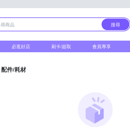
搜尋
必逛好店
刷卡/超取
會員專享
配件/耗材