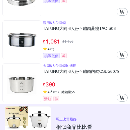
挑戰低價
券
適用6人份電鍋
TATUNG大同 6人份不鏽鋼蒸籠TAC-S03
1,081
$
$
1,150
4
(
2
)
挑戰低價
券
大同6人份電鍋均適用
TATUNG大同 6人份不鏽鋼內鍋CSUS6079
390
$
4.5
(
21
)
總銷量>50
活動
券
馬上比買最好
相似商品比比看