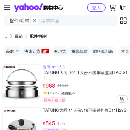
Yahoo購物中心
登入
配件/耗材
電鍋
配件/耗材
品牌
快速到貨
有現貨
挑戰低價
價格低到高
容量
適用10/11人份
TATUNG大同 10/11人份不鏽鋼蒸盤組TAC-S1
1
968
$
$
1,029
4.6
(
11
)
總銷量>50
限時下殺
券
TATUNG大同 11人份316不鏽鋼外蓋C11H29S
545
$
$
579