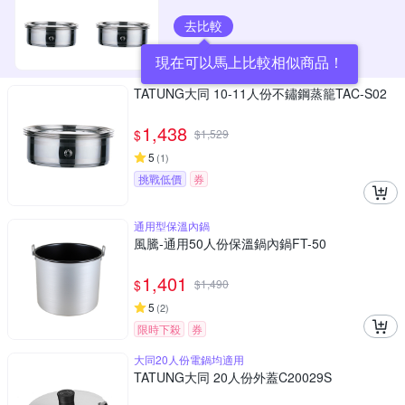
去比較
現在可以馬上比較相似商品！
TATUNG大同 10-11人份不鏽鋼蒸籠TAC-S02
1,438
$
$
1,529
5
(
1
)
挑戰低價
券
通用型保溫內鍋
風騰-通用50人份保溫鍋內鍋FT-50
1,401
$
$
1,490
5
(
2
)
限時下殺
券
大同20人份電鍋均適用
TATUNG大同 20人份外蓋C20029S