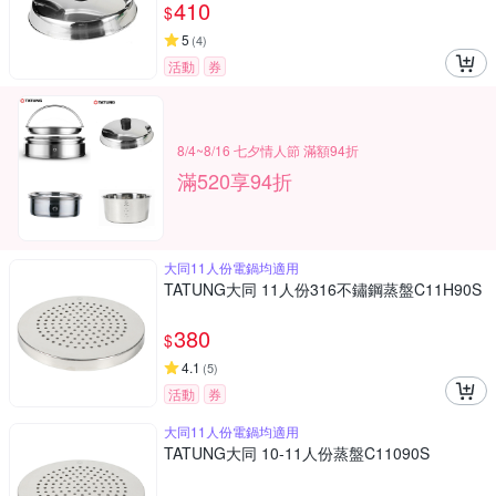
410
$
5
(
4
)
活動
券
8/4~8/16 七夕情人節 滿額94折
滿520享94折
大同11人份電鍋均適用
TATUNG大同 11人份316不鏽鋼蒸盤C11H90S
380
$
4.1
(
5
)
活動
券
大同11人份電鍋均適用
TATUNG大同 10-11人份蒸盤C11090S