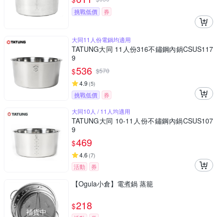
挑戰低價
券
大同11人份電鍋均適用
TATUNG大同 11人份316不鏽鋼內鍋CSUS117
9
536
$
$
570
4.9
(
5
)
挑戰低價
券
大同10人 / 11人均適用
TATUNG大同 10-11人份不鏽鋼內鍋CSUS107
9
469
$
4.6
(
7
)
活動
券
【Ogula小倉】電煮鍋 蒸籠
218
$
補貨中