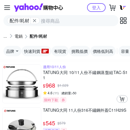
Yahoo購物中心
登入
配件/耗材
電鍋
配件/耗材
品牌
快速到貨
有現貨
挑戰低價
價格低到高
容量
適用10/11人份
TATUNG大同 10/11人份不鏽鋼蒸盤組TAC-S1
1
968
$
$
1,029
4.6
(
11
)
總銷量>50
限時下殺
券
TATUNG大同 11人份316不鏽鋼外蓋C11H29S
545
$
$
579