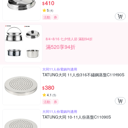
410
$
5
(
4
)
活動
券
8/4~8/16 七夕情人節 滿額94折
滿520享94折
大同11人份電鍋均適用
TATUNG大同 11人份316不鏽鋼蒸盤C11H90S
380
$
4.1
(
5
)
活動
券
大同11人份電鍋均適用
TATUNG大同 10-11人份蒸盤C11090S