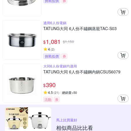
挑戰低價
券
適用6人份電鍋
TATUNG大同 6人份不鏽鋼蒸籠TAC-S03
1,081
$
$
1,150
4
(
2
)
挑戰低價
券
大同6人份電鍋均適用
TATUNG大同 6人份不鏽鋼內鍋CSUS6079
390
$
4.5
(
21
)
總銷量>50
活動
券
馬上比買最好
相似商品比比看