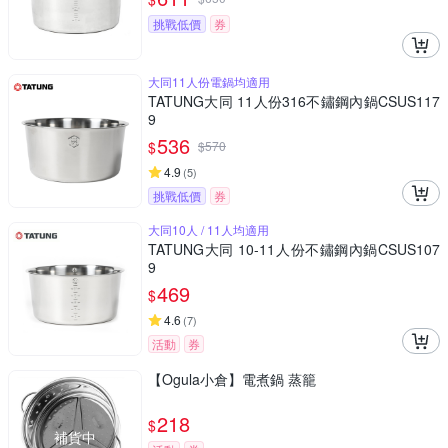
挑戰低價
券
大同11人份電鍋均適用
TATUNG大同 11人份316不鏽鋼內鍋CSUS117
9
536
$
$
570
4.9
(
5
)
挑戰低價
券
大同10人 / 11人均適用
TATUNG大同 10-11人份不鏽鋼內鍋CSUS107
9
469
$
4.6
(
7
)
活動
券
【Ogula小倉】電煮鍋 蒸籠
218
$
補貨中