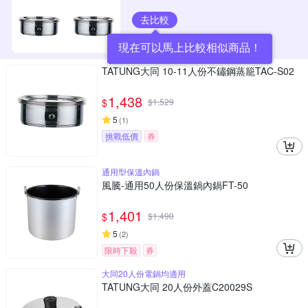
去比較
現在可以馬上比較相似商品！
TATUNG大同 10-11人份不鏽鋼蒸籠TAC-S02
1,438
$
$
1,529
5
(
1
)
挑戰低價
券
通用型保溫內鍋
風騰-通用50人份保溫鍋內鍋FT-50
1,401
$
$
1,490
5
(
2
)
限時下殺
券
大同20人份電鍋均適用
TATUNG大同 20人份外蓋C20029S