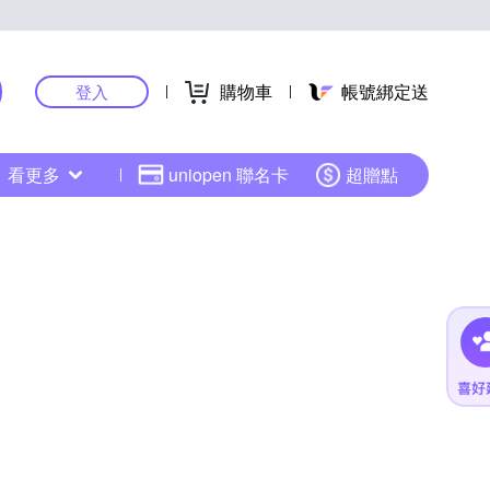
購物車
帳號綁定送
登入
看更多
uniopen 聯名卡
超贈點