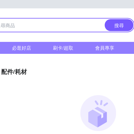
搜尋
必逛好店
刷卡/超取
會員專享
配件/耗材