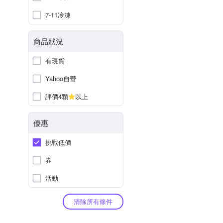
7-11冷凍
商品狀況
有現貨
Yahoo自營
評價4顆
以上
優惠
挑戰低價
券
活動
清除所有條件