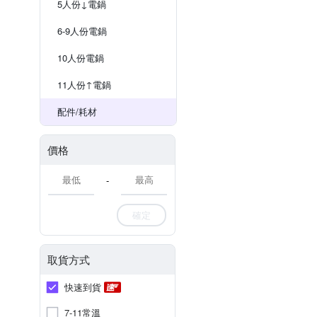
5人份↓電鍋
6-9人份電鍋
10人份電鍋
11人份↑電鍋
配件/耗材
價格
-
確定
取貨方式
快速到貨
7-11常溫