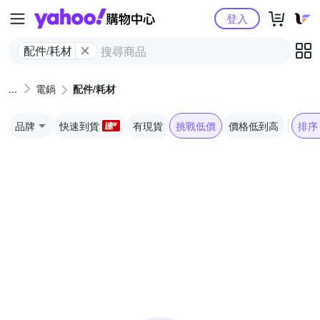
Yahoo購物中心
登入
配件/耗材
電鍋
配件/耗材
品牌
快速到貨
有現貨
挑戰低價
價格低到高
排序