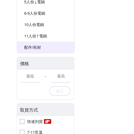
5人份↓電鍋
6-9人份電鍋
10人份電鍋
11人份↑電鍋
配件/耗材
價格
-
確定
取貨方式
快速到貨
7-11常溫