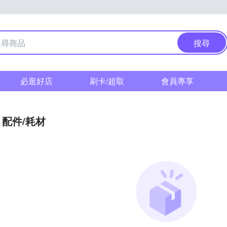
搜尋
必逛好店
刷卡/超取
會員專享
配件/耗材