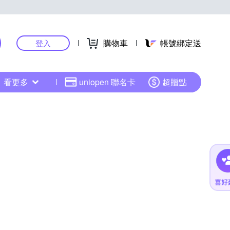
購物車
帳號綁定送
登入
看更多
uniopen 聯名卡
超贈點