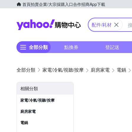
首頁
拍賣
企業/大宗採購入口
合作招商
App下載
Yahoo購物中心
配件/耗材
全部分類
點換券
登記送
家電/冷氣/視聽/按摩
廚房家電
電鍋
相關分類
家電/冷氣/視聽/按摩
廚房家電
電鍋