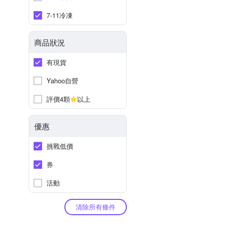
7-11冷凍
商品狀況
有現貨
Yahoo自營
評價4顆
以上
優惠
挑戰低價
券
活動
清除所有條件