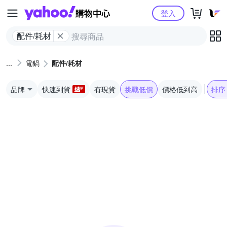
Yahoo購物中心
登入
配件/耗材
電鍋
配件/耗材
品牌
快速到貨
有現貨
挑戰低價
價格低到高
排序