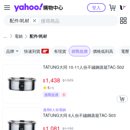
Yahoo購物中心
登入
配件/耗材
電鍋
配件/耗材
品牌
快速到貨
有現貨
挑戰低價
價格低到高
電壓
TATUNG大同 10-11人份不鏽鋼蒸籠TAC-S02
1,438
$
$
1,529
5
(
1
)
挑戰低價
券
適用6人份電鍋
TATUNG大同 6人份不鏽鋼蒸籠TAC-S03
1,081
$
$
1,150