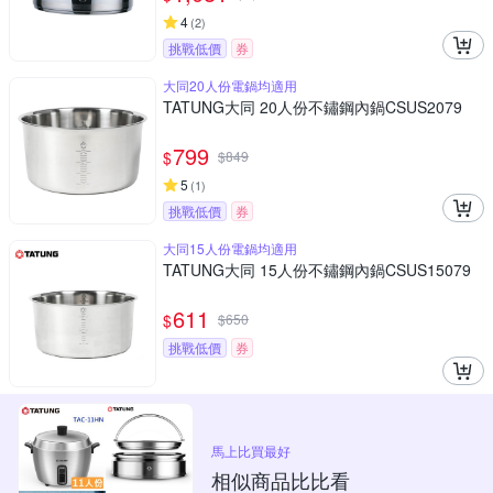
4
(
2
)
挑戰低價
券
大同20人份電鍋均適用
TATUNG大同 20人份不鏽鋼內鍋CSUS2079
799
$
$
849
5
(
1
)
挑戰低價
券
大同15人份電鍋均適用
TATUNG大同 15人份不鏽鋼內鍋CSUS15079
611
$
$
650
挑戰低價
券
馬上比買最好
相似商品比比看