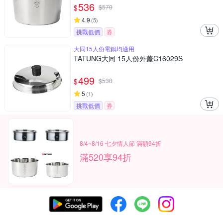
536
$
$
570
4.9
(
5
)
挑戰低價
券
大同15人份電鍋均適用
TATUNG大同 15人份外蓋C16029S
499
$
$
530
5
(
1
)
挑戰低價
券
8/4~8/16 七夕情人節 滿額94折
滿520享94折