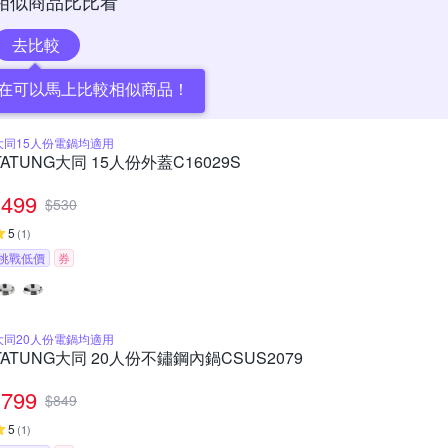
相似商品比比看
去比較
在可以馬上比較相似商品！
大同15人份電鍋均適用
TATUNG大同 15人份外蓋C16029S
499
$
530
5
(
1
)
挑戰低價
券
大同20人份電鍋均適用
TATUNG大同 20人份不鏽鋼內鍋CSUS2079
799
$
849
5
(
1
)