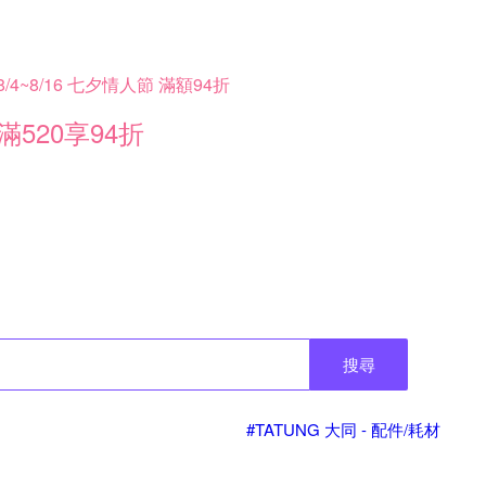
8/4~8/16 七夕情人節 滿額94折
滿520享94折
搜尋
#TATUNG 大同 - 配件/耗材