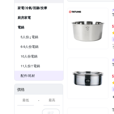
家電/冷氣/視聽/按摩
廚房家電
$
電鍋
5人份↓電鍋
6-9人份電鍋
10人份電鍋
11人份↑電鍋
配件/耗材
$
價格
-
確定