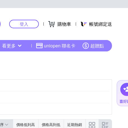
購物車
帳號綁定送
登入
看更多
uniopen 聯名卡
超贈點
序
價格低到高
價格高到低
近期熱銷