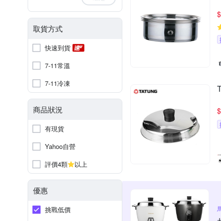
$
取貨方式
快速到貨
7-11常溫
7-11冷凍
商品狀況
$
有現貨
Yahoo自營
評價4顆
以上
優惠
挑戰低價