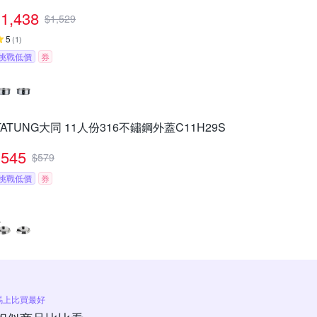
1,438
$
1,529
5
(
1
)
挑戰低價
券
TATUNG大同 11人份316不鏽鋼外蓋C11H29S
545
$
579
挑戰低價
券
馬上比買最好