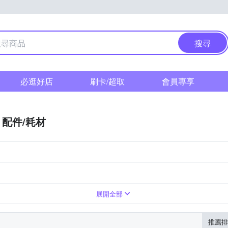
搜尋
必逛好店
刷卡/超取
會員專享
配件/耗材
份
20-30人份
展開全部
推薦排