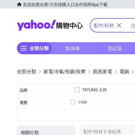
首頁
拍賣
企業/大宗採購入口
合作招商
App下載
Yahoo購物中心
配件/耗材
全部分類
點換券
登記送
家電/冷氣/視聽/按摩
廚房家電
電鍋
TATUNG 大同
品牌
110V
電壓
品牌名稱
電鍋
304不鏽鋼
300W以下
11人份
10人份
316不鏽鋼
15人
60Hz
600~700W
頻率
顏色
類型
內鍋材質
消耗功率
容量
配件/耗材 8 筆結果
相關分類