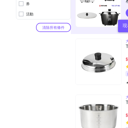
券
活動
現
清除所有條件
$
$