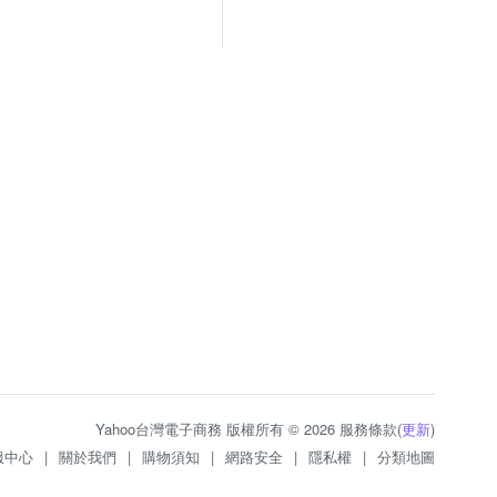
Yahoo台灣電子商務 版權所有 © 2026 服務條款(
更新
)
服中心
|
關於我們
|
購物須知
|
網路安全
|
隱私權
|
分類地圖