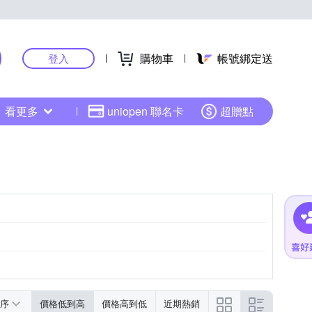
購物車
帳號綁定送
登入
看更多
uniopen 聯名卡
超贈點
序
價格低到高
價格高到低
近期熱銷