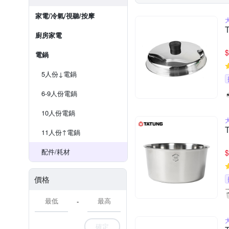
家電/冷氣/視聽/按摩
廚房家電
$
電鍋
5人份↓電鍋
6-9人份電鍋
10人份電鍋
11人份↑電鍋
配件/耗材
$
價格
-
確定