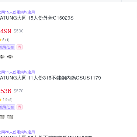
大同15人份電鍋均適用
TATUNG大同 15人份外蓋C16029S
499
$
530
5
(
1
)
挑戰低價
券
大同11人份電鍋均適用
TATUNG大同 11人份316不鏽鋼內鍋CSUS1179
536
$
570
4.9
(
5
)
挑戰低價
券
大同20人份電鍋均適用