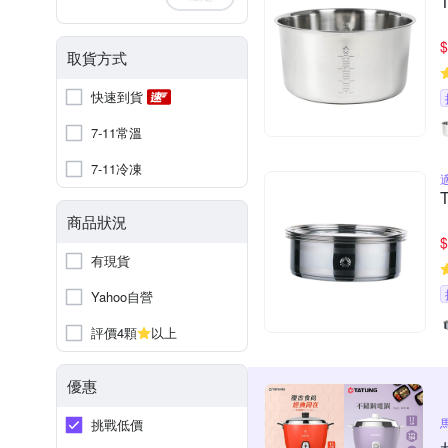
$
取貨方式
快速到貨
7-11常溫
7-11冷凍
商品狀況
$
有現貨
Yahoo自營
評價4顆
以上
優惠
挑戰低價