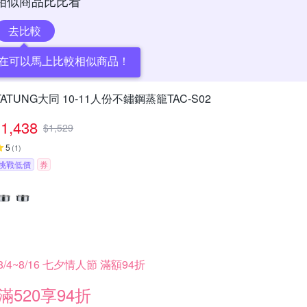
相似商品比比看
去比較
在可以馬上比較相似商品！
TATUNG大同 10-11人份不鏽鋼蒸籠TAC-S02
1,438
$
1,529
5
(
1
)
挑戰低價
券
8/4~8/16 七夕情人節 滿額94折
滿520享94折