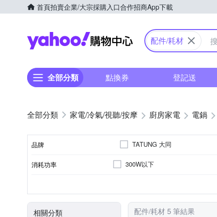
首頁
拍賣
企業/大宗採購入口
合作招商
App下載
Yahoo購物中心
配件/耗材
全部分類
點換券
登記送
家電/冷氣/視聽/按摩
廚房家電
電鍋
TATUNG 大同
品牌
300W以下
消耗功率
品牌名稱
電鍋
304不鏽鋼
10人份
15人份
316不鏽鋼
11人
110V
60Hz
電壓
頻率
顏色
類型
內鍋材質
容量
配件/耗材 5 筆結果
相關分類