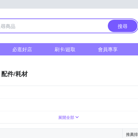
搜尋
必逛好店
刷卡/超取
會員專享
配件/耗材
份
20-30人份
展開全部
推薦排