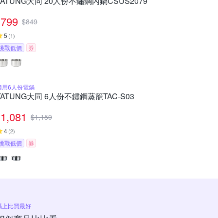
TATUNG大同 20人份不鏽鋼內鍋CSUS2079
799
$
849
5
(
1
)
挑戰低價
券
適用6人份電鍋
TATUNG大同 6人份不鏽鋼蒸籠TAC-S03
1,081
$
1,150
4
(
2
)
挑戰低價
券
馬上比買最好