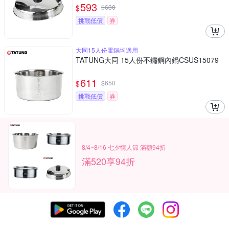
593
$
$
630
挑戰低價
券
大同15人份電鍋均適用
TATUNG大同 15人份不鏽鋼內鍋CSUS15079
611
$
$
650
挑戰低價
券
8/4~8/16 七夕情人節 滿額94折
滿520享94折