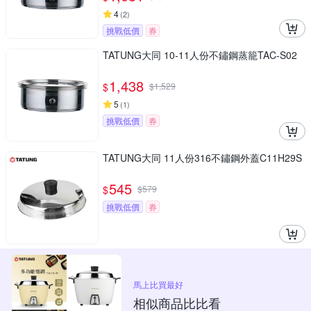
4
(
2
)
挑戰低價
券
TATUNG大同 10-11人份不鏽鋼蒸籠TAC-S02
1,438
$
$
1,529
5
(
1
)
挑戰低價
券
TATUNG大同 11人份316不鏽鋼外蓋C11H29S
545
$
$
579
挑戰低價
券
馬上比買最好
相似商品比比看