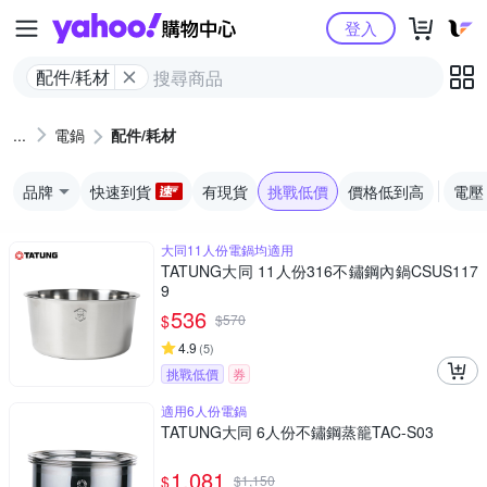
Yahoo購物中心
登入
配件/耗材
電鍋
配件/耗材
品牌
快速到貨
有現貨
挑戰低價
價格低到高
電壓
大同11人份電鍋均適用
TATUNG大同 11人份316不鏽鋼內鍋CSUS117
9
536
$
$
570
4.9
(
5
)
挑戰低價
券
適用6人份電鍋
TATUNG大同 6人份不鏽鋼蒸籠TAC-S03
1,081
$
$
1,150