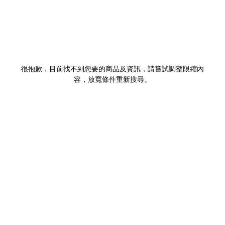
很抱歉，目前找不到您要的商品及資訊，請嘗試調整限縮內
容，放寬條件重新搜尋。