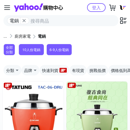
Yahoo購物中心
登入
電鍋
廚房家電
電鍋
全部
10人份電鍋
6-9人份電鍋
分類
分類
品牌
快速到貨
有現貨
挑戰低價
價格低到