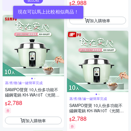
2,988
$
券
現在可以馬上比較相似商品！
加入購物車
蒸/煮/燉/滷一鍵簡單完成
SAMPO聲寶 10人份多功能不
鏽鋼電鍋 KH-WA10T《光開門
蒸/煮/燉/滷一鍵簡單完成
就很忙了 同款》
2,788
$
SAMPO聲寶 10人份多功能不
鏽鋼電鍋 KH-WA10T《光開門
券
就很忙了 同款》
2,788
$
加入購物車
券