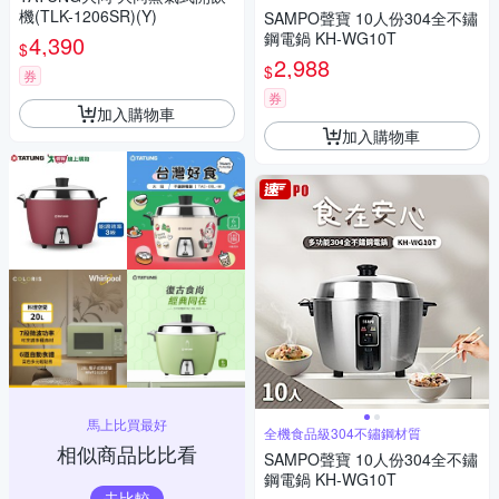
機(TLK-1206SR)(Y)
SAMPO聲寶 10人份304全不鏽
鋼電鍋 KH-WG10T
4,390
$
2,988
$
券
券
加入購物車
加入購物車
馬上比買最好
全機食品級304不鏽鋼材質
相似商品比比看
SAMPO聲寶 10人份304全不鏽
鋼電鍋 KH-WG10T
去比較