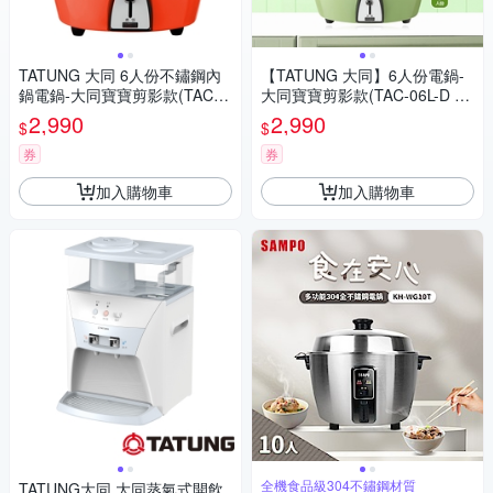
TATUNG 大同 6人份不鏽鋼內
【TATUNG 大同】6人份電鍋-
鍋電鍋-大同寶寶剪影款(TAC-0
大同寶寶剪影款(TAC-06L-D G
6L-D RU經典紅)
U經典綠)
2,990
2,990
$
$
券
券
加入購物車
加入購物車
全機食品級304不鏽鋼材質
TATUNG大同 大同蒸氣式開飲