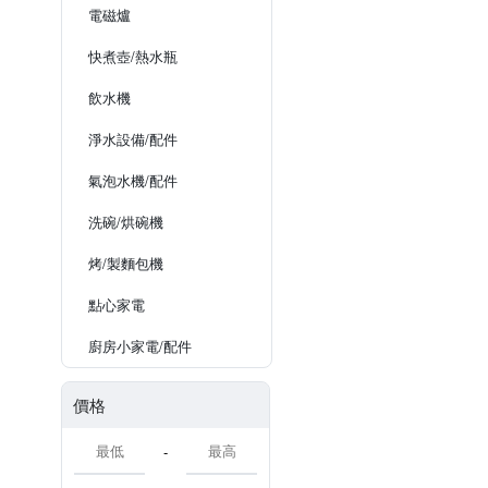
電磁爐
快煮壺/熱水瓶
飲水機
淨水設備/配件
氣泡水機/配件
洗碗/烘碗機
烤/製麵包機
點心家電
廚房小家電/配件
價格
-