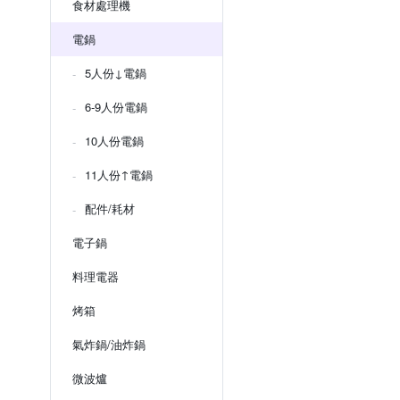
食材處理機
電鍋
5人份↓電鍋
6-9人份電鍋
10人份電鍋
11人份↑電鍋
配件/耗材
電子鍋
料理電器
烤箱
氣炸鍋/油炸鍋
微波爐