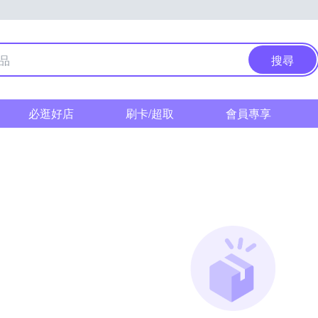
搜尋
必逛好店
刷卡/超取
會員專享