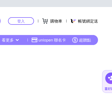
購物車
帳號綁定送
登入
看更多
uniopen 聯名卡
超贈點