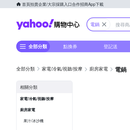
首頁
拍賣
企業/大宗採購入口
合作招商
App下載
Yahoo購物中心
電鍋
全部分類
點換券
登記送
電鍋
家電/冷氣/視聽/按摩
廚房家電
相關分類
家電/冷氣/視聽/按摩
廚房家電
果汁/冰沙機