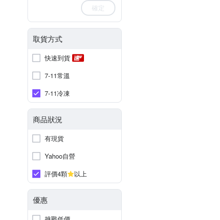
確定
取貨方式
快速到貨
7-11常溫
7-11冷凍
商品狀況
有現貨
Yahoo自營
評價4顆
以上
優惠
挑戰低價