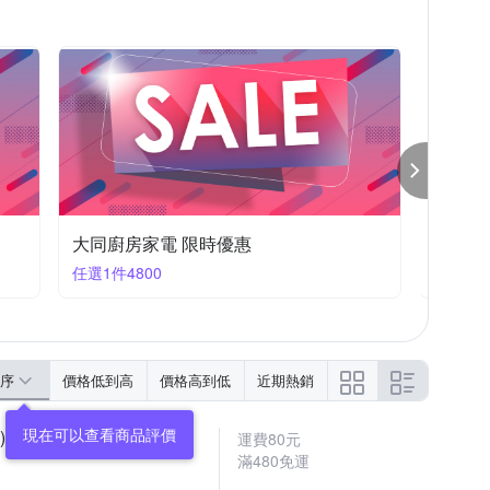
大同廚房家電 限時優惠
大同廚
任選1件5160
任選1件6
序
價格低到高
價格高到低
近期熱銷
(Y)
運費80元
滿480免運