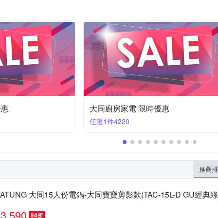
優惠
大同廚房家電 限時優惠
任選1件3690
推薦排
TATUNG 大同15人份電鍋-大同寶寶剪影款(TAC-15L-D GU經典綠)
3,590
84折