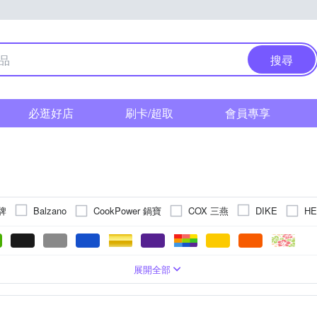
搜尋
必逛好店
刷卡/超取
會員專享
頭牌
CookPower 鍋寶
COX 三燕
H
Balzano
DIKE
MOLIJIA 魔力家
PHILIPS 飛利浦
Rinnai 林內
LAPOLO
E 勳風
TATUNG 大同
TECO 東元
TOSHIBA 東芝
WAN
電子鍋
粘塗層合金
3人份
70Hz以上
電蒸鍋
其他
316不鏽鋼
15人份
電火鍋
30人份以上
鋁合金
萬用鍋
陶瓷
20-30人份
電子鍋配件
300W以下
多層複合金
4人份
壓力鍋
z
700~800W
240V
900~1000W
300~400W
800~
展開全部
大家源
日虹牌
永信牌
牛頭牌
1500W以上
350W/保溫35W
其他
W
1400~1500W