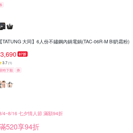
券
【TATUNG 大同】6人份不鏽鋼內鍋電鍋(TAC-06R-M BI奶霜粉)
3,690
87折
3.7
(
1
)
限時下殺
券
8/4~8/16 七夕情人節 滿額94折
滿520享94折