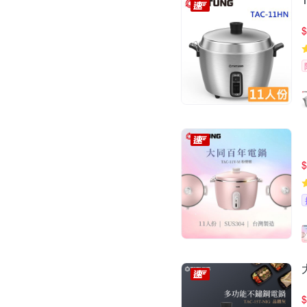
$
$
$