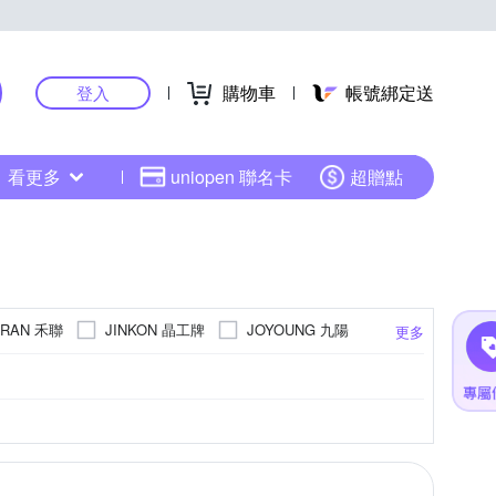
購物車
帳號綁定送
登入
看更多
uniopen 聯名卡
超贈點
ERAN 禾聯
JINKON 晶工牌
JOYOUNG 九陽
更多
SAMPO 聲寶
SANLUX 台灣三洋
NGWO 萬國牌
zushiang 日象
南亞
鋁
2人份
攪拌棒
陶土
12人份
桌上型
雙層密斯弗龍
1人份
其他
5人份
900W
400~500W
1000~1100W
更多
更多