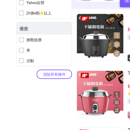
現
Yahoo自營
評價4顆
以上
優惠
$
挑戰低價
券
活動
清除所有條件
$