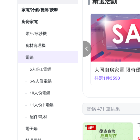
精選活動
家電/冷氣/視聽/按摩
廚房家電
果汁/冰沙機
食材處理機
電鍋
同廚房家電 限時優惠
5人份↓電鍋
大同廚房家電 限時
1件4800
任選1件4830
6-9人份電鍋
10人份電鍋
11人份↑電鍋
電鍋 471 筆結果
配件/耗材
電子鍋
$