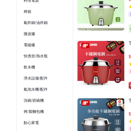
料理電器
烤箱
氣炸鍋/油炸鍋
微波爐
電磁爐
快煮壺/熱水瓶
$
飲水機
淨水設備/配件
氣泡水機/配件
洗碗/烘碗機
烤/製麵包機
$
點心家電