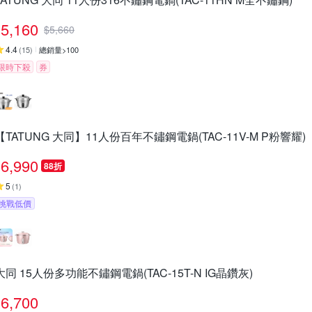
5,160
$
5,660
4.4
(
15
)
總銷量>100
限時下殺
券
【TATUNG 大同】11人份百年不鏽鋼電鍋(TAC-11V-M P粉響耀)
6,990
88折
5
(
1
)
挑戰低價
大同 15人份多功能不鏽鋼電鍋(TAC-15T-N IG晶鑽灰)
6,700