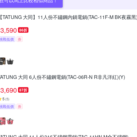
在可以馬上比較相似商品！
【TATUNG 大同】11人份不鏽鋼內鍋電鍋(TAC-11F-M BK夜霧黑
3,590
86折
挑戰低價
券
TATUNG 大同 6人份不鏽鋼電鍋(TAC-06R-N R非凡洋紅)(Y)
3,690
87折
5
(
5
)
挑戰低價
券
TATUNG 大同 11人份316不鏽鋼電鍋(TAC-11HN M全不鏽鋼)