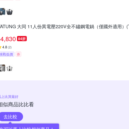
TATUNG 大同 11人份異電壓220V全不鏽鋼電鍋（僅國外適用）(TAC
4,830
84折
4.8
(
2
)
挑戰低價
券
馬上比買最好
相似商品比比看
去比較