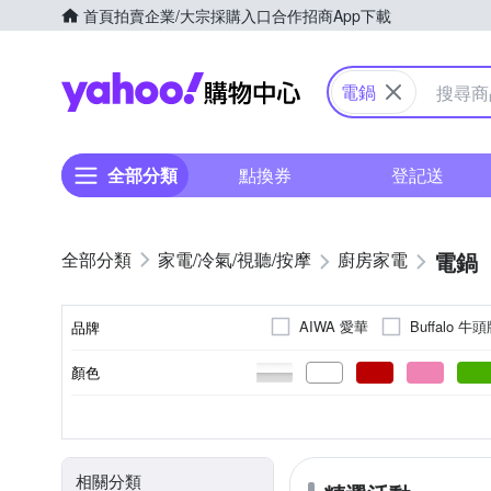
首頁
拍賣
企業/大宗採購入口
合作招商
App下載
Yahoo購物中心
電鍋
全部分類
點換券
登記送
電鍋
家電/冷氣/視聽/按摩
廚房家電
AIWA 愛華
Buffalo 牛
品牌
Kolin 歌林
KINYO
顏色
品牌名稱
SPT 尚朋堂
SUPA FIN
11人份
304不鏽鋼
電鍋
電子鍋
50Hz以下
10人份
不鏽鋼
微電腦
6人份
不
600~700W
110V
60Hz
220V
500~600W
100V
50H
消耗功率
容量
內鍋材質
類型
電壓
頻率
其他品牌
喜特麗
8人份
16人份
7人份
1100~1200W
1200~1400
相關分類