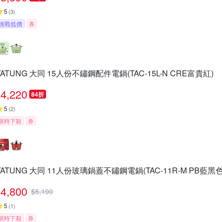
5
(
3
)
挑戰低價
券
TATUNG 大同 15人份不鏽鋼配件電鍋(TAC-15L-N CRE富貴紅)
4,220
84折
5
(
2
)
限時下殺
券
TATUNG 大同 11人份玻璃鍋蓋不鏽鋼電鍋(TAC-11R-M PB藍黑色
4,800
$
5,190
5
(
1
)
限時下殺
券