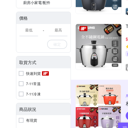
廚房小家電/配件
價格
-
$
確定
取貨方式
快速到貨
7-11常溫
7-11冷凍
商品狀況
有現貨