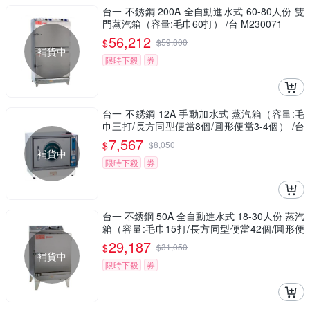
台一 不銹鋼 200A 全自動進水式 60-80人份 雙
門蒸汽箱（容量:毛巾60打） /台 M230071
56,212
$
$
59,800
補貨中
限時下殺
券
台一 不銹鋼 12A 手動加水式 蒸汽箱（容量:毛
巾三打/長方同型便當8個/圓形便當3-4個） /台
M4313
7,567
$
$
8,050
補貨中
限時下殺
券
台一 不銹鋼 50A 全自動進水式 18-30人份 蒸汽
箱（容量:毛巾15打/長方同型便當42個/圓形便
當18個） /台 M190141
29,187
$
$
31,050
補貨中
限時下殺
券