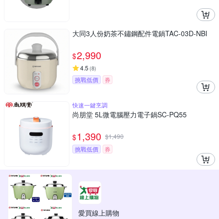
大同3人份奶茶不鏽鋼配件電鍋TAC-03D-NBI
2,990
$
4.5
(
8
)
挑戰低價
券
快速一鍵烹調
尚朋堂 5L微電腦壓力電子鍋SC-PQ55
1,390
$
$
1,490
挑戰低價
券
愛買線上購物