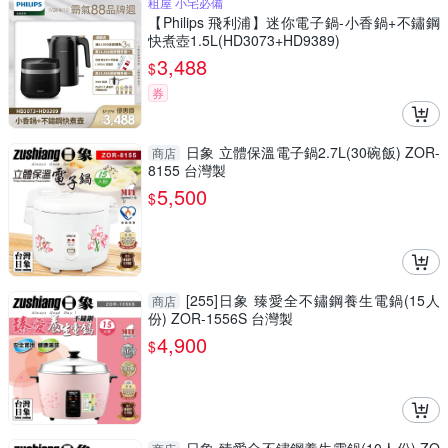
租屋 小宅必備
【Philips 飛利浦】迷你電子鍋-小香鍋+不鏽鋼
快煮壺1.5L(HD3073+HD9389)
3,488
$
券
日象 立體保溫電子鍋2.7L(30碗飯) ZOR-
商店
8155 台灣製
5,500
$
[255]日象 臻愛全不鏽鋼養生電鍋(15人
商店
份) ZOR-1556S 台灣製
4,900
$