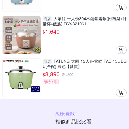
大家源 十人份304不鏽鋼電鍋(附蒸架+計
商店
量杯+飯匙) TCY-321061
1,640
$
TATUNG 大同 15人份電鍋 TAC-15L-DG
商店
U(全配) 綠色【愛買】
3,890
$
$
4,322
限時下殺
馬上比買最好
相似商品比比看