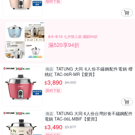
限時下殺
8/4~8/16 七夕情人節 滿額94折
滿520享94折
TATUNG 大同 6人份不鏽鋼配件電鍋 櫻
商店
桃紅 TAC-06R-MR【愛買】
3,890
$
$
4,322
限時下殺
TATUNG 大同 6人份台灣好食不鏽鋼配件
商店
電鍋 TAC-06L-MBIF【愛買】
3,490
$
$
3,877
限時下殺