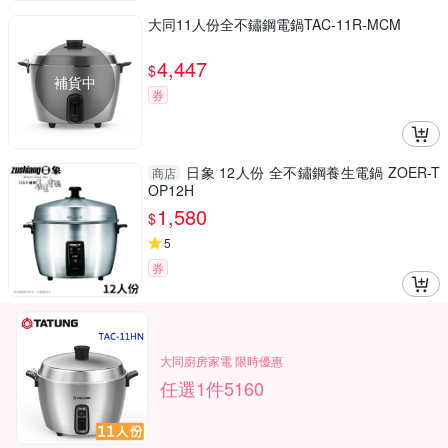
大同11人份全不鏽鋼電鍋TAC-11R-MCM
4,447
$
補貨中
券
日象 12人份 全不鏽鋼養生電鍋 ZOER-T
商店
OP12H
1,580
$
5
券
大同廚房家電 限時優惠
任選1件5160