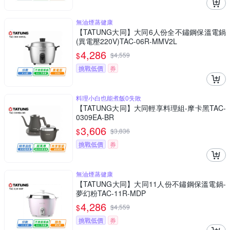
無油煙蒸健康
【TATUNG大同】大同6人份全不鏽鋼保溫電鍋
(異電壓220V)TAC-06R-MMV2L
4,286
$
$
4,559
挑戰低價
券
料理小白也能煮飯0失敗
【TATUNG大同】大同輕享料理組-摩卡黑TAC-
0309EA-BR
3,606
$
$
3,836
挑戰低價
券
無油煙蒸健康
【TATUNG大同】大同11人份不鏽鋼保溫電鍋-
夢幻粉TAC-11R-MDP
4,286
$
$
4,559
挑戰低價
券