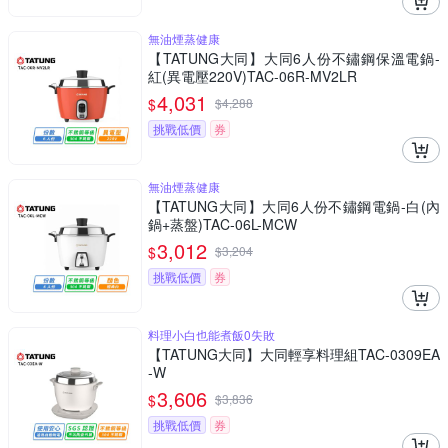
無油煙蒸健康
【TATUNG大同】大同6人份不鏽鋼保溫電鍋-
紅(異電壓220V)TAC-06R-MV2LR
4,031
$
$
4,288
挑戰低價
券
無油煙蒸健康
【TATUNG大同】大同6人份不鏽鋼電鍋-白(內
鍋+蒸盤)TAC-06L-MCW
3,012
$
$
3,204
挑戰低價
券
料理小白也能煮飯0失敗
【TATUNG大同】大同輕享料理組TAC-0309EA
-W
3,606
$
$
3,836
挑戰低價
券