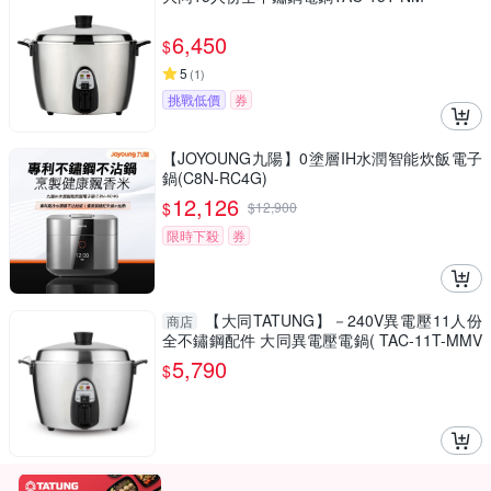
6,450
$
5
(
1
)
挑戰低價
券
【JOYOUNG九陽】0塗層IH水潤智能炊飯電子
鍋(C8N-RC4G)
12,126
$
$
12,900
限時下殺
券
【大同TATUNG】－240V異電壓11人份
商店
全不鏽鋼配件 大同異電壓電鍋( TAC-11T-MMV
4)
5,790
$