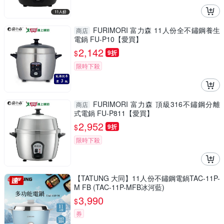
FURIMORI 富力森 11人份全不鏽鋼養生
商店
電鍋 FU-P10【愛買】
2,142
$
9折
限時下殺
FURIMORI 富力森 頂級316不鏽鋼分離
商店
式電鍋 FU-P811【愛買】
2,952
$
9折
限時下殺
【TATUNG 大同】11人份不鏽鋼電鍋TAC-11P-
M FB (TAC-11P-MFB冰河藍)
3,990
$
券