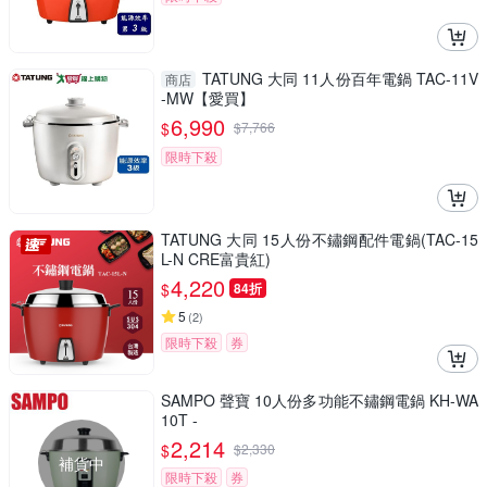
TATUNG 大同 11人份百年電鍋 TAC-11V
商店
-MW【愛買】
6,990
$
$
7,766
限時下殺
TATUNG 大同 15人份不鏽鋼配件電鍋(TAC-15
L-N CRE富貴紅)
4,220
$
84折
5
(
2
)
限時下殺
券
SAMPO 聲寶 10人份多功能不鏽鋼電鍋 KH-WA
10T -
2,214
$
$
2,330
補貨中
限時下殺
券