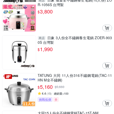
日象 臻愛全不鏽鋼養生電鍋(10人份) ZO
商店
R-1056S 台灣製
3,800
$
日象 3人份全不鏽鋼養生電鍋 ZOER-903
商店
0S 台灣製
1,990
$
TATUNG 大同 11人份316不鏽鋼電鍋(TAC-11
HN M全不鏽鋼)
5,160
$
$
5,660
4.4
(
15
)
總銷量>100
挑戰低價
券
大同15人份全不鏽鋼電鍋TAC-15T-NM