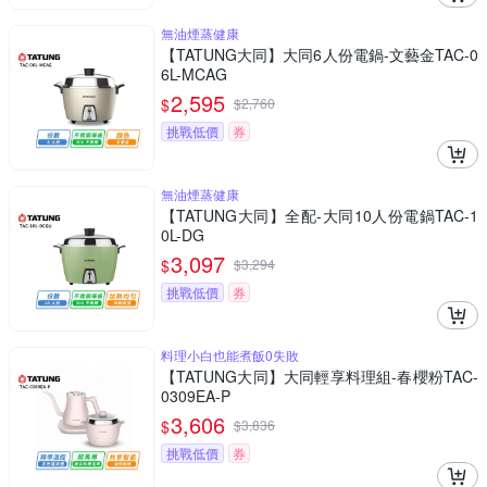
無油煙蒸健康
【TATUNG大同】大同6人份電鍋-文藝金TAC-0
6L-MCAG
2,595
$
$
2,760
挑戰低價
券
無油煙蒸健康
【TATUNG大同】全配-大同10人份電鍋TAC-1
0L-DG
3,097
$
$
3,294
挑戰低價
券
料理小白也能煮飯0失敗
【TATUNG大同】大同輕享料理組-春櫻粉TAC-
0309EA-P
3,606
$
$
3,836
挑戰低價
券