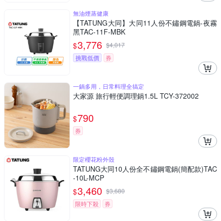
無油煙蒸健康
【TATUNG大同】大同11人份不鏽鋼電鍋-夜霧
黑TAC-11F-MBK
3,776
$
$
4,017
挑戰低價
券
一鍋多用，日常料理全搞定
大家源 旅行輕便調理鍋1.5L TCY-372002
790
$
券
限定櫻花粉外殼
TATUNG大同10人份全不鏽鋼電鍋(簡配款)TAC
-10L-MCP
3,460
$
$
3,680
限時下殺
券