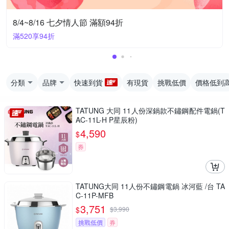
8/4~8/16 七夕情人節 滿額94折
滿520享94折
分類
品牌
快速到貨
有現貨
挑戰低價
價格低到
TATUNG 大同 11人份深鍋款不鏽鋼配件電鍋(T
AC-11L-H P星辰粉)
4,590
$
券
TATUNG大同 11人份不鏽鋼電鍋 冰河藍 /台 TA
C-11P-MFB
3,751
$
$
3,990
挑戰低價
券