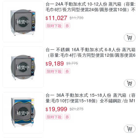
台一 24A 手動加水式 10-12人份 蒸汽箱（容量:
毛巾6打/長方同型便當24個/圓形便當10個）不
鏽鋼+烤漆款 /台 M6525
11,027
$
$
11,730
補貨中
限時下殺
券
台一 不銹鋼 16A 手動加水式 6-8人份 蒸汽箱
（容量:毛巾4打/長方同型便當12個/圓形便當6
個） /台 M5534
9,189
$
$
9,775
補貨中
限時下殺
券
台一 36A 手動加水式 15~18人份 蒸汽箱（容
量:毛巾10打/便當15~18個）全不鏽鋼款 /台 M1
2058
19,999
$
$
21,275
補貨中
限時下殺
券