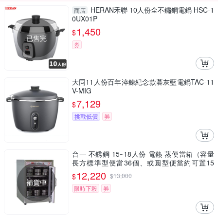
HERAN禾聯 10人份全不鏽鋼電鍋 HSC-1
商店
0UX01P
1,450
$
已售完
券
大同11人份百年淬鍊紀念款暮灰藍電鍋TAC-11
V-MIG
7,129
$
挑戰低價
券
台一 不銹鋼 15~18人份 電熱 蒸便當箱（容量
長方標準型便當36個、或圓型便當約可置15
個） /台 TE-36G
12,220
$
$
13,000
補貨中
限時下殺
券