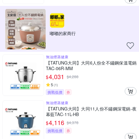
嘟嘟的家商行
無油煙蒸健康
【TATUNG大同】大同6人份全不鏽鋼保溫電鍋
TAC-06R-MM
4,031
$
$
4,288
5
(
1
)
挑戰低價
券
無油煙蒸健康
【TATUNG大同】大同11人份不鏽鋼深電鍋-夜
幕藍TAC-11L-HB
4,116
$
$
4,378
挑戰低價
券