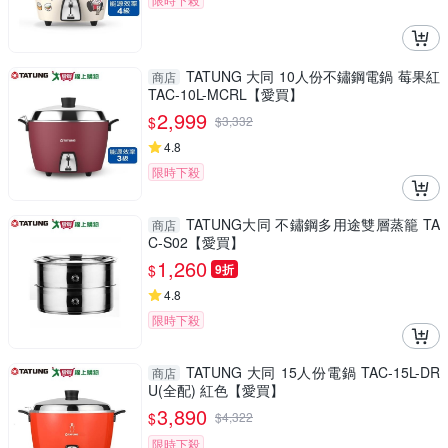
TATUNG 大同 10人份不鏽鋼電鍋 莓果紅
商店
TAC-10L-MCRL【愛買】
2,999
$
$
3,332
4.8
限時下殺
TATUNG大同 不鏽鋼多用途雙層蒸籠 TA
商店
C-S02【愛買】
1,260
$
9折
4.8
限時下殺
TATUNG 大同 15人份電鍋 TAC-15L-DR
商店
U(全配) 紅色【愛買】
3,890
$
$
4,322
限時下殺