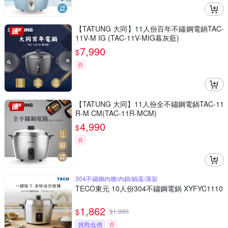
【TATUNG 大同】11人份百年不鏽鋼電鍋TAC-
11V-M IG (TAC-11V-MIG暮灰藍)
7,990
$
券
【TATUNG 大同】11人份全不鏽鋼電鍋TAC-11
R-M CM(TAC-11R-MCM)
4,990
$
券
304不鏽鋼內膽/內鍋/鍋蓋/蒸架
TECO東元 10人份304不鏽鋼電鍋 XYFYC1110
1,862
$
$
1,980
挑戰低價
券