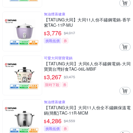
無油煙蒸健康
【TATUNG大同】大同11人份不鏽鋼電鍋-香芋
紫TAC-11P-MU
3,776
$
$
4,017
挑戰低價
券
可愛大同寶寶電鍋
【TATUNG大同】大同6人份不鏽鋼電鍋-大同
寶寶台灣好食TAC-06L-MBIF
3,267
$
$
3,475
限時下殺
券
無油煙蒸健康
【TATUNG大同】大同11人份全不鏽鋼保溫電
鍋(簡配)TAC-11R-MCM
4,286
$
$
4,559
挑戰低價
券