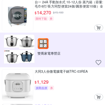
台一 24A 手動加水式 10-12人份 蒸汽箱（容量:
毛巾6打/長方同型便當24個/圓形便當10個）全
不鏽鋼款 /台 M6525
14,270
$
$
15,180
補貨中
限時下殺
券
雙喬家電專營店
大同3人份微電腦電子鍋TRC-03REA
1,129
$
挑戰低價
券