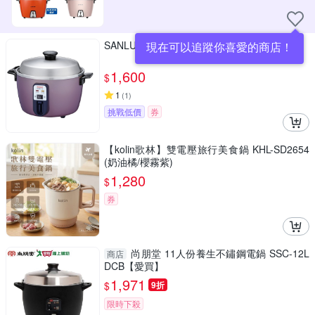
SANLUX台灣三洋6人份夢幻紫電鍋EC-6SC
現在可以追蹤你喜愛的商店！
1,600
$
1
(
1
)
挑戰低價
券
【kolin歌林】雙電壓旅行美食鍋 KHL-SD2654
(奶油橘/櫻霧紫)
1,280
$
券
尚朋堂 11人份養生不鏽鋼電鍋 SSC-12L
商店
DCB【愛買】
1,971
$
9折
限時下殺