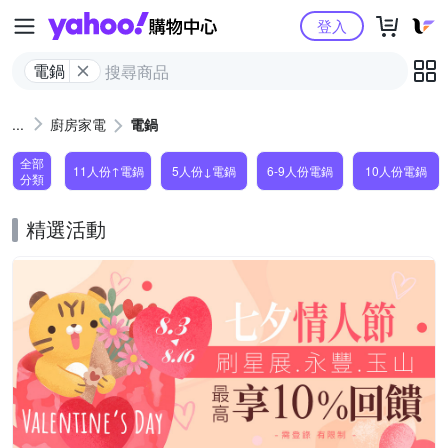
Yahoo購物中心
登入
電鍋
廚房家電
電鍋
全部
11人份↑電鍋
5人份↓電鍋
6-9人份電鍋
10人份電鍋
分類
精選活動