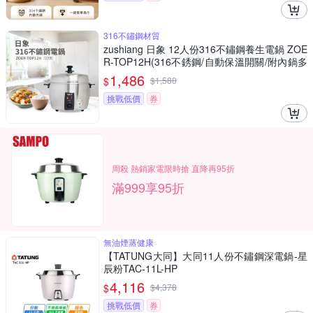
316不鏽鋼材質
zushiang 日象 12人份316不鏽鋼養生電鍋 ZOE
R-TOP12H(316不銹鋼/自動保溫開關/附內鍋多
配件)
1,486
$
$
1,580
挑戰低價
券
周殺 熱銷家電限時搶 直降再95折
滿999享95折
無油煙蒸健康
【TATUNG大同】大同11人份不鏽鋼深電鍋-星
辰粉TAC-11L-HP
4,116
$
$
4,378
挑戰低價
券