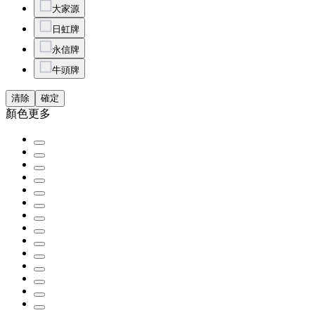
大家源
日虹牌
永信牌
牛頭牌
清除
確定
顏色
更多