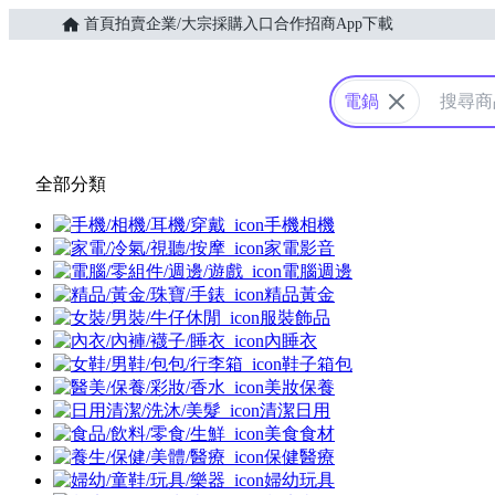
首頁
拍賣
企業/大宗採購入口
合作招商
App下載
Yahoo購物中心
電鍋
全部分類
手機相機
家電影音
電腦週邊
精品黃金
服裝飾品
內睡衣
鞋子箱包
美妝保養
清潔日用
美食食材
保健醫療
婦幼玩具