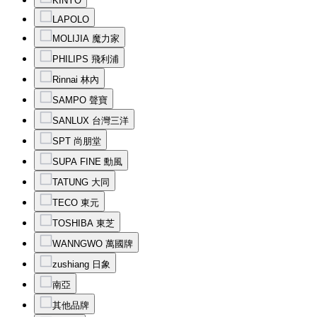
KINYO
LAPOLO
MOLIJIA 魔力家
PHILIPS 飛利浦
Rinnai 林內
SAMPO 聲寶
SANLUX 台灣三洋
SPT 尚朋堂
SUPA FINE 勳風
TATUNG 大同
TECO 東元
TOSHIBA 東芝
WANNGWO 萬國牌
zushiang 日象
南亞
其他品牌