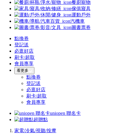
餐廚寵物
傢俱寢具
運動戶外
汽機車
圖書票券
點換券
登記送
必逛好店
刷卡/超取
會員專享
看更多
點換券
登記送
必逛好店
刷卡/超取
會員專享
uniopen 聯名卡
超贈點
家電/冷氣/視聽/按摩