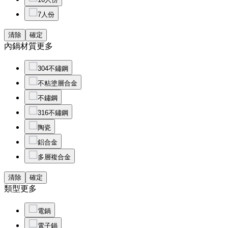
7人份
清除
確定
內鍋材質
更多
304不鏽鋼
不粘塗層合金
不鏽鋼
316不鏽鋼
陶瓷
鋁合金
多層複合金
清除
確定
類型
更多
電鍋
電子鍋