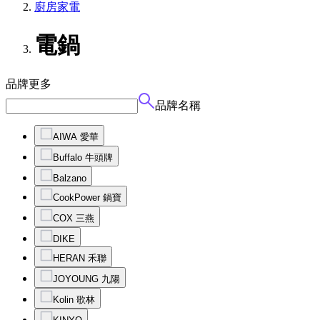
廚房家電
電鍋
品牌
更多
品牌名稱
AIWA 愛華
Buffalo 牛頭牌
Balzano
CookPower 鍋寶
COX 三燕
DIKE
HERAN 禾聯
JOYOUNG 九陽
Kolin 歌林