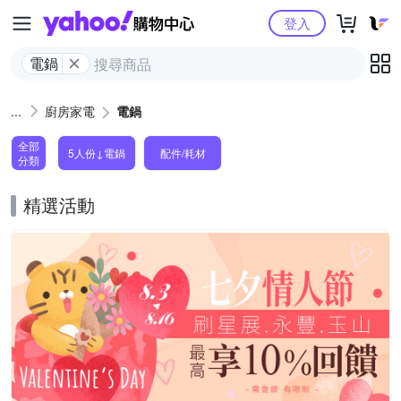
Yahoo購物中心
登入
電鍋
廚房家電
電鍋
全部
5人份↓電鍋
配件/耗材
分類
精選活動