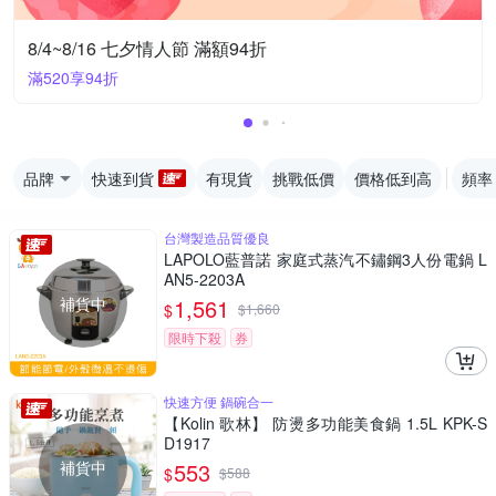
8/4~8/16 七夕情人節 滿額94折
滿520享94折
品牌
快速到貨
有現貨
挑戰低價
價格低到高
頻率
台灣製造品質優良
LAPOLO藍普諾 家庭式蒸汽不鏽鋼3人份電鍋 L
AN5-2203A
補貨中
1,561
$
$
1,660
限時下殺
券
快速方便 鍋碗合一
【Kolin 歌林】 防燙多功能美食鍋 1.5L KPK-S
D1917
補貨中
553
$
$
588