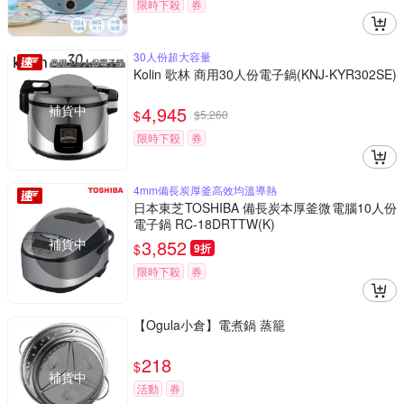
限時下殺
券
30人份超大容量
Kolin 歌林 商用30人份電子鍋(KNJ-KYR302SE)
補貨中
4,945
$
$
5,260
限時下殺
券
4mm備長炭厚釜高效均溫導熱
日本東芝TOSHIBA 備長炭本厚釜微電腦10人份
電子鍋 RC-18DRTTW(K)
補貨中
3,852
$
9折
限時下殺
券
【Ogula小倉】電煮鍋 蒸籠
218
$
補貨中
活動
券