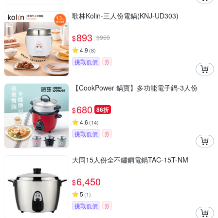
歌林Kolin-三人份電鍋(KNJ-UD303)
893
$
$
950
4.9
(
8
)
挑戰低價
券
【CookPower 鍋寶】多功能電子鍋-3人份
680
$
86折
4.6
(
14
)
挑戰低價
券
大同15人份全不鏽鋼電鍋TAC-15T-NM
6,450
$
5
(
1
)
挑戰低價
券