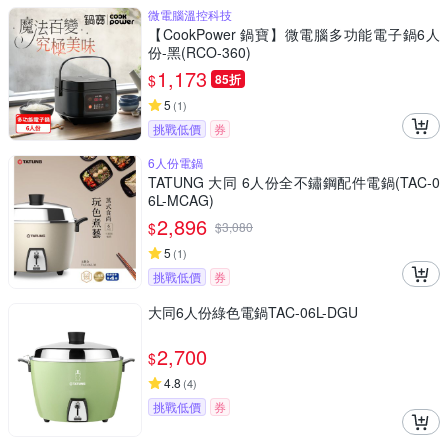
微電腦溫控科技
【CookPower 鍋寶】微電腦多功能電子鍋6人
份-黑(RCO-360)
1,173
$
85折
5
(
1
)
挑戰低價
券
6人份電鍋
TATUNG 大同 6人份全不鏽鋼配件電鍋(TAC-0
6L-MCAG)
2,896
$
$
3,080
5
(
1
)
挑戰低價
券
大同6人份綠色電鍋TAC-06L-DGU
2,700
$
4.8
(
4
)
挑戰低價
券