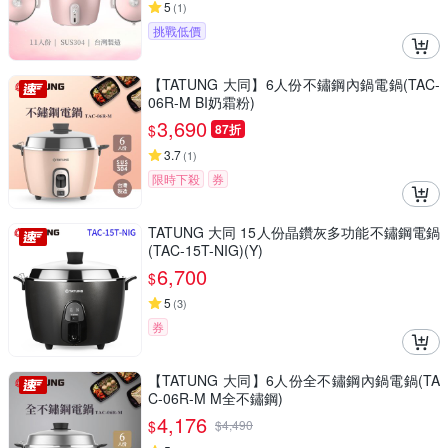
5
(
1
)
挑戰低價
【TATUNG 大同】6人份不鏽鋼內鍋電鍋(TAC-
06R-M BI奶霜粉)
3,690
$
87折
3.7
(
1
)
限時下殺
券
TATUNG 大同 15人份晶鑽灰多功能不鏽鋼電鍋
(TAC-15T-NIG)(Y)
6,700
$
5
(
3
)
券
【TATUNG 大同】6人份全不鏽鋼內鍋電鍋(TA
C-06R-M M全不鏽鋼)
4,176
$
$
4,490