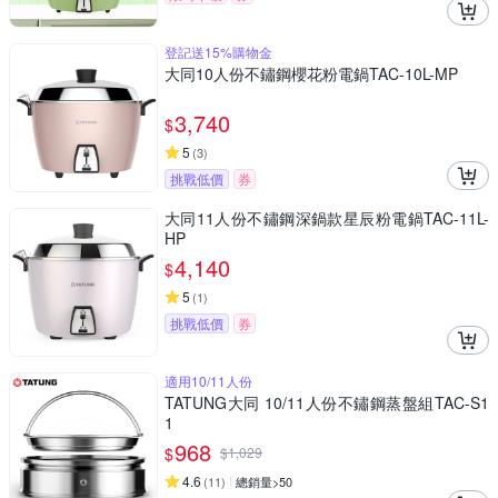
登記送15%購物金
大同10人份不鏽鋼櫻花粉電鍋TAC-10L-MP
3,740
$
5
(
3
)
挑戰低價
券
大同11人份不鏽鋼深鍋款星辰粉電鍋TAC-11L-
HP
4,140
$
5
(
1
)
挑戰低價
券
適用10/11人份
TATUNG大同 10/11人份不鏽鋼蒸盤組TAC-S1
1
968
$
$
1,029
4.6
(
11
)
總銷量>50