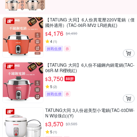
【TATUNG 大同】6人份異電壓220V電鍋（僅
國外適用）(TAC-06R-MV2 LR經典紅)
4,176
$
$
4,490
4
(
1
)
挑戰低價
券
【TATUNG 大同】6人份不鏽鋼內鍋電鍋(TAC-
06R-M R櫻桃紅)
3,750
$
88折
5
(
2
)
挑戰低價
券
TATUNG大同 3人份超美型小電鍋(TAC-03DW-
N W珍珠白)(Y)
3,570
$
$
3,585
5
(
1
)