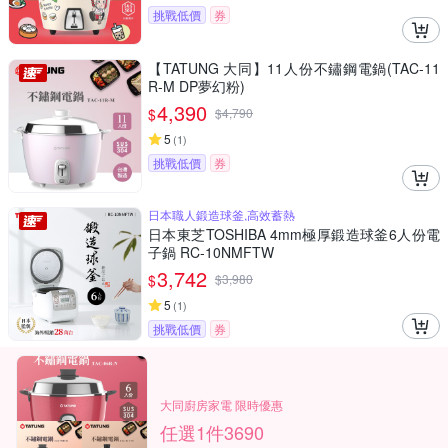
挑戰低價
券
【TATUNG 大同】11人份不鏽鋼電鍋(TAC-11
R-M DP夢幻粉)
4,390
$
$
4,790
5
(
1
)
挑戰低價
券
日本職人鍛造球釜,高效蓄熱
日本東芝TOSHIBA 4mm極厚鍛造球釜6人份電
子鍋 RC-10NMFTW
3,742
$
$
3,980
5
(
1
)
挑戰低價
券
大同廚房家電 限時優惠
任選1件3690