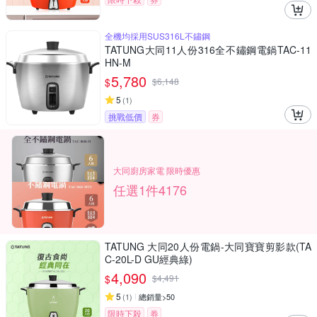
全機均採用SUS316L不鏽鋼
TATUNG大同11人份316全不鏽鋼電鍋TAC-11
HN-M
5,780
$
$
6,148
5
(
1
)
挑戰低價
券
大同廚房家電 限時優惠
任選1件4176
TATUNG 大同20人份電鍋-大同寶寶剪影款(TA
C-20L-D GU經典綠)
4,090
$
$
4,491
5
(
1
)
總銷量>50
限時下殺
券