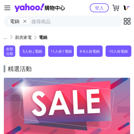
Yahoo購物中心
登入
電鍋
廚房家電
電鍋
全部
5人份↓電鍋
11人份↑電鍋
6-9人份電鍋
10人份電鍋
分類
精選活動