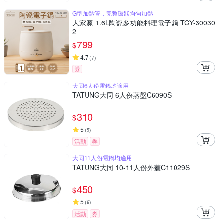
G型加熱管，完整環狀均勻加熱
大家源 1.6L陶瓷多功能料理電子鍋 TCY-30030
2
799
$
4.7
(
7
)
券
大同6人份電鍋均適用
TATUNG大同 6人份蒸盤C6090S
310
$
5
(
5
)
活動
券
大同11人份電鍋均適用
TATUNG大同 10-11人份外蓋C11029S
450
$
5
(
6
)
活動
券