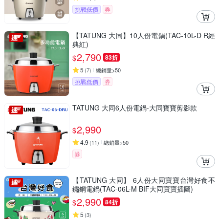
挑戰低價
券
【TATUNG 大同】10人份電鍋(TAC-10L-D R經
典紅)
2,790
$
83折
5
(
7
)
總銷量>50
挑戰低價
券
TATUNG 大同6人份電鍋-大同寶寶剪影款
2,990
$
4.9
(
11
)
總銷量>50
券
【TATUNG 大同】 6人份大同寶寶台灣好食不
鏽鋼電鍋(TAC-06L-M BIF大同寶寶插圖)
2,990
$
84折
5
(
3
)