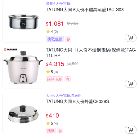
適用6人份電鍋
TATUNG大同 6人份不鏽鋼蒸籠TAC-S03
1,081
$
$
1,150
4
(
2
)
挑戰低價
券
TATUNG大同 11人份不鏽鋼電鍋(深鍋款)TAC-
11L-HP
4,315
$
$
4,590
5
(
3
)
限時下殺
券
大同6人份電鍋均適用
TATUNG大同 6人份外蓋C6029S
410
$
5
(
4
)
活動
券