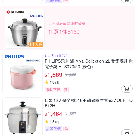
挑戰低價
券
大同廚房家電 限時優惠
任選1件5160
2 公升容量設計
PHILIPS飛利浦 Viva Collection 2L微電腦迷你
電子鍋 HD3070/50 (粉色)
1,869
$
$
1,988
4.9
(
3
)
限時下殺
券
日象12人份全機316不鏽鋼養生電鍋 ZOER-TO
P12H
1,464
$
$
1,557
4.8
(
5
)
挑戰低價
券