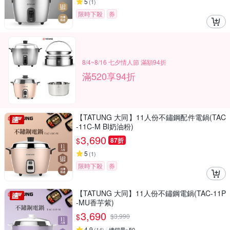
5
(
1
)
限時下殺
券
8/4~8/16 七夕情人節 滿額94折
滿520享94折
【TATUNG 大同】11人份不鏽鋼配件電鍋(TAC
-11C-M BI奶油粉)
3,690
$
87折
5
(
1
)
限時下殺
券
【TATUNG 大同】11人份不鏽鋼電鍋(TAC-11P
-MU香芋紫)
3,690
$
$
3,990
4.9
(
14
)
總銷量>50