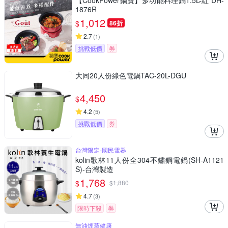
【CookPower鍋寶】多功能料理鍋1.5L-紅 DH-
1876R
1,012
$
86折
2.7
(
1
)
挑戰低價
券
大同20人份綠色電鍋TAC-20L-DGU
4,450
$
4.2
(
5
)
挑戰低價
券
台灣限定-國民電器
kolin歌林11人份全304不鏽鋼電鍋(SH-A1121
S)-台灣製造
1,768
$
$
1,880
4.7
(
3
)
限時下殺
券
無油煙蒸健康