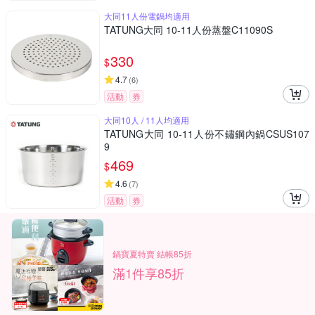
大同11人份電鍋均適用
TATUNG大同 10-11人份蒸盤C11090S
330
$
4.7
(
6
)
活動
券
大同10人 / 11人均適用
TATUNG大同 10-11人份不鏽鋼內鍋CSUS107
9
469
$
4.6
(
7
)
活動
券
鍋寶夏特賣 結帳85折
滿1件享85折