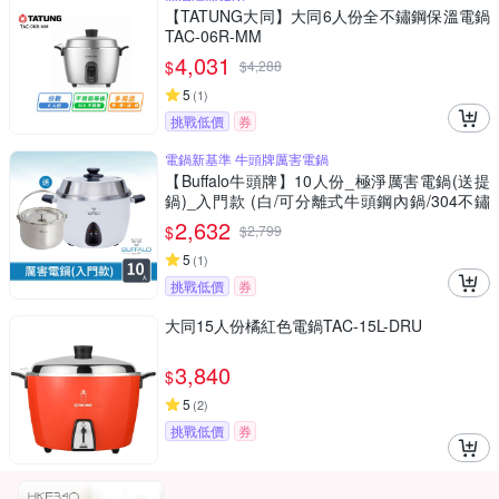
【TATUNG大同】大同6人份全不鏽鋼保溫電鍋
TAC-06R-MM
4,031
$
$
4,288
5
(
1
)
挑戰低價
券
電鍋新基準 牛頭牌厲害電鍋
【Buffalo牛頭牌】10人份_極淨厲害電鍋(送提
鍋)_入門款 (白/可分離式牛頭鋼內鍋/304不鏽
鋼)
2,632
$
$
2,799
5
(
1
)
挑戰低價
券
大同15人份橘紅色電鍋TAC-15L-DRU
3,840
$
5
(
2
)
挑戰低價
券