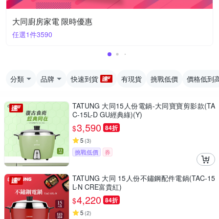
大同廚房家電 限時優惠
任選1件3590
分類
品牌
快速到貨
有現貨
挑戰低價
價格低到
TATUNG 大同15人份電鍋-大同寶寶剪影款(TA
C-15L-D GU經典綠)(Y)
3,590
$
84折
5
(
3
)
挑戰低價
券
TATUNG 大同 15人份不鏽鋼配件電鍋(TAC-15
L-N CRE富貴紅)
4,220
$
84折
5
(
2
)