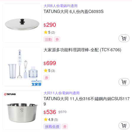
大同6人份電鍋均適用
TATUNG大同 6人份內蓋C6093S
290
$
5
(
2
)
活動
券
大家源多功能料理調理棒-全配 (TCY-6706)
699
$
5
(
3
)
券
大同11人份電鍋均適用
TATUNG大同 11人份316不鏽鋼內鍋CSUS117
9
536
$
$
570
4.9
(
5
)
挑戰低價
券