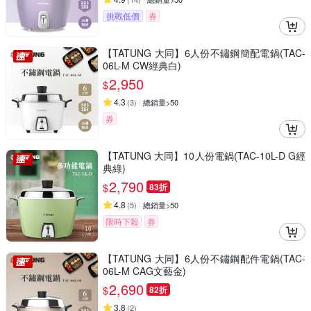
挑戰低價
券
【TATUNG 大同】6人份不鏽鋼簡配電鍋(TAC-
06L-M CW經典白)
2,950
$
4.3
(
3
)
總銷量>50
券
【TATUNG 大同】10人份電鍋(TAC-10L-D G經
典綠)
2,790
$
83折
4.8
(
5
)
總銷量>50
限時下殺
券
【TATUNG 大同】6人份不鏽鋼配件電鍋(TAC-
06L-M CAG文藝金)
2,690
$
82折
3.8
(
2
)