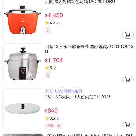
大同20人份橘紅色電鍋TAC-20L-DRU
4,450
$
4.2
(
2
)
券
日象12人份不鏽鋼養生贈品電鍋ZOER-TOP12
H
1,704
$
5
(
2
)
券
大同11人份電鍋均適用
TATUNG大同 11人份內蓋C11093S
340
$
3.5
(
2
)
活動
券