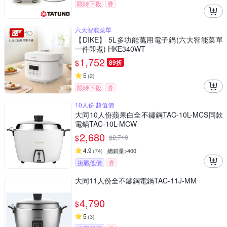
限時下殺
券
六大智能菜單
【DIKE】 5L多功能萬用電子鍋(六大智能菜單
一件即煮) HKE340WT
1,752
$
89折
5
(
2
)
限時下殺
券
10人份 超值價
大同10人份蘋果白全不鏽鋼TAC-10L-MCS同款
電鍋TAC-10L-MCW
2,680
$
$
2,710
4.9
(
74
)
總銷量>400
挑戰低價
券
大同11人份全不鏽鋼電鍋TAC-11J-MM
4,790
$
5
(
3
)