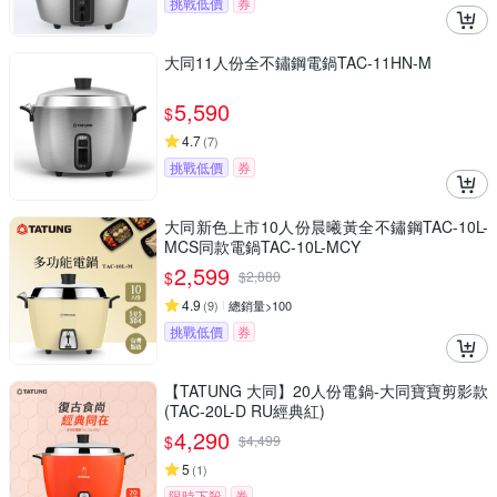
挑戰低價
券
大同11人份全不鏽鋼電鍋TAC-11HN-M
5,590
$
4.7
(
7
)
挑戰低價
券
大同新色上市10人份晨曦黃全不鏽鋼TAC-10L-
MCS同款電鍋TAC-10L-MCY
2,599
$
$
2,880
4.9
(
9
)
總銷量>100
挑戰低價
券
【TATUNG 大同】20人份電鍋-大同寶寶剪影款
(TAC-20L-D RU經典紅)
4,290
$
$
4,499
5
(
1
)
限時下殺
券