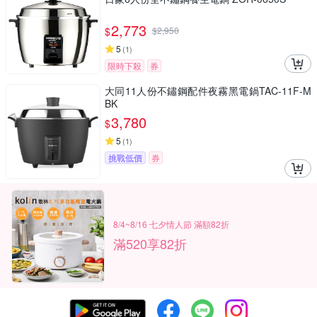
2,773
$
$
2,950
5
(
1
)
限時下殺
券
大同11人份不鏽鋼配件夜霧黑電鍋TAC-11F-M
BK
3,780
$
5
(
1
)
挑戰低價
券
8/4~8/16 七夕情人節 滿額82折
滿520享82折