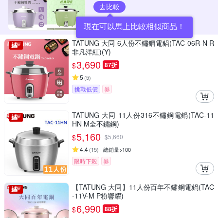
去比較
現在可以馬上比較相似商品！
TATUNG 大同 6人份不鏽鋼電鍋(TAC-06R-N R
非凡洋紅)(Y)
3,690
$
87折
5
(
5
)
挑戰低價
券
TATUNG 大同 11人份316不鏽鋼電鍋(TAC-11
HN M全不鏽鋼)
5,160
$
$
5,660
4.4
(
15
)
總銷量>100
限時下殺
券
【TATUNG 大同】11人份百年不鏽鋼電鍋(TAC
-11V-M P粉響耀)
6,990
$
88折