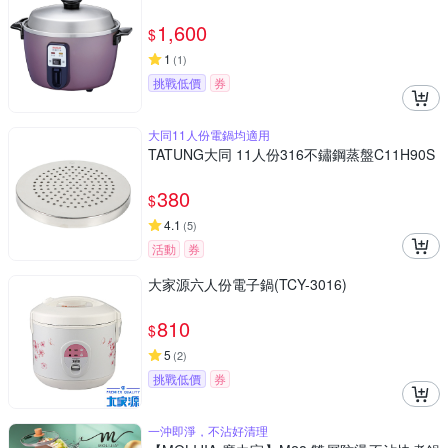
1,600
$
1
(
1
)
挑戰低價
券
大同11人份電鍋均適用
TATUNG大同 11人份316不鏽鋼蒸盤C11H90S
380
$
4.1
(
5
)
活動
券
大家源六人份電子鍋(TCY-3016)
810
$
5
(
2
)
挑戰低價
券
一沖即淨，不沾好清理