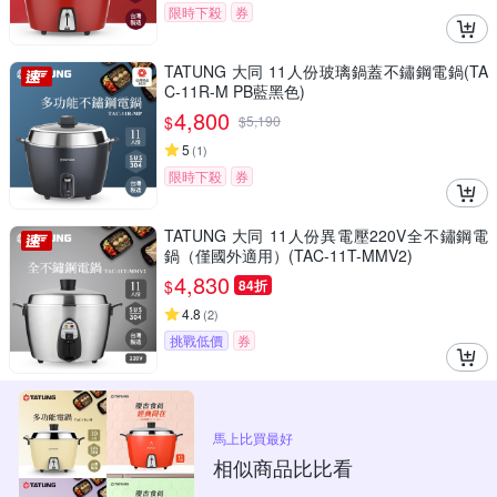
限時下殺
券
TATUNG 大同 11人份玻璃鍋蓋不鏽鋼電鍋(TA
C-11R-M PB藍黑色)
4,800
$
$
5,190
5
(
1
)
限時下殺
券
TATUNG 大同 11人份異電壓220V全不鏽鋼電
鍋（僅國外適用）(TAC-11T-MMV2)
4,830
$
84折
4.8
(
2
)
挑戰低價
券
馬上比買最好
相似商品比比看