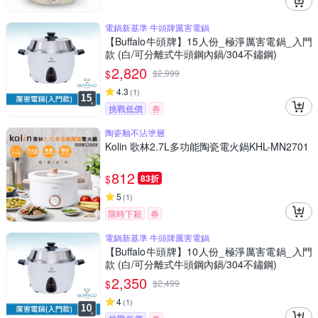
電鍋新基準 牛頭牌厲害電鍋
【Buffalo牛頭牌】15人份_極淨厲害電鍋_入門
款 (白/可分離式牛頭鋼內鍋/304不鏽鋼)
2,820
$
$
2,999
4.3
(
1
)
挑戰低價
券
陶瓷釉不沾塗層
Kolin 歌林2.7L多功能陶瓷電火鍋KHL-MN2701
812
$
83折
5
(
1
)
限時下殺
券
電鍋新基準 牛頭牌厲害電鍋
【Buffalo牛頭牌】10人份_極淨厲害電鍋_入門
款 (白/可分離式牛頭鋼內鍋/304不鏽鋼)
2,350
$
$
2,499
4
(
1
)