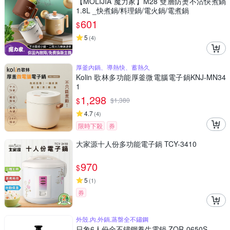
【MOLIJIA 魔力家】M28 雙層防燙不沾快煮鍋
1.8L _快煮鍋/料理鍋/電火鍋/電煮鍋
601
$
5
(
4
)
厚釜內鍋、導熱快、蓄熱久
Kolin 歌林多功能厚釜微電腦電子鍋KNJ-MN34
1
1,298
$
$
1,380
4.7
(
4
)
限時下殺
券
大家源十人份多功能電子鍋 TCY-3410
970
$
5
(
1
)
券
外殼,內,外鍋,蒸盤全不鏽鋼
日象6人份全不鏽鋼養生電鍋 ZOR-0650S