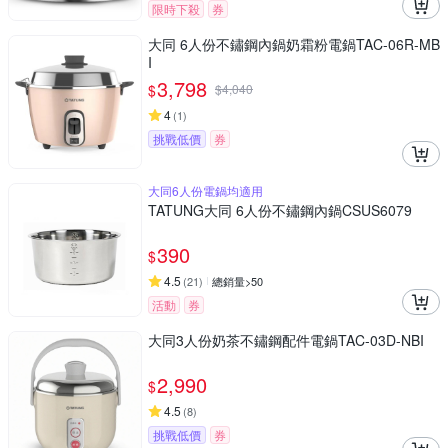
限時下殺
券
大同 6人份不鏽鋼內鍋奶霜粉電鍋TAC-06R-MB
I
3,798
$
$
4,040
4
(
1
)
挑戰低價
券
大同6人份電鍋均適用
TATUNG大同 6人份不鏽鋼內鍋CSUS6079
390
$
4.5
(
21
)
總銷量>50
活動
券
大同3人份奶茶不鏽鋼配件電鍋TAC-03D-NBI
2,990
$
4.5
(
8
)
挑戰低價
券