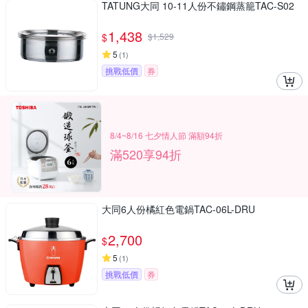
TATUNG大同 10-11人份不鏽鋼蒸籠TAC-S02
1,438
$
$
1,529
5
(
1
)
挑戰低價
券
8/4~8/16 七夕情人節 滿額94折
滿520享94折
大同6人份橘紅色電鍋TAC-06L-DRU
2,700
$
5
(
1
)
挑戰低價
券