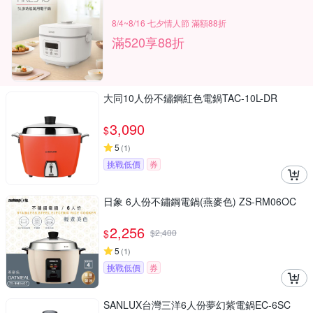
8/4~8/16 七夕情人節 滿額88折
滿520享88折
大同10人份不鏽鋼紅色電鍋TAC-10L-DR
3,090
$
5
(
1
)
挑戰低價
券
日象 6人份不鏽鋼電鍋(燕麥色) ZS-RM06OC
2,256
$
$
2,400
5
(
1
)
挑戰低價
券
SANLUX台灣三洋6人份夢幻紫電鍋EC-6SC