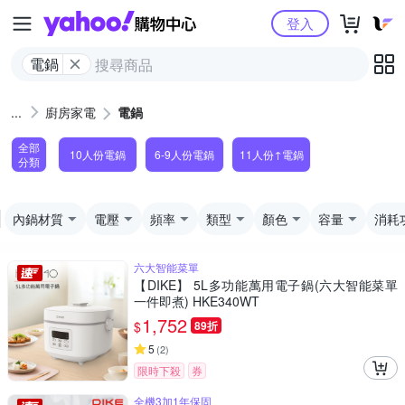
Yahoo購物中心
登入
電鍋
廚房家電
電鍋
全部
10人份電鍋
6-9人份電鍋
11人份↑電鍋
分類
內鍋材質
電壓
頻率
類型
顏色
容量
消耗
六大智能菜單
【DIKE】 5L多功能萬用電子鍋(六大智能菜單
一件即煮) HKE340WT
1,752
$
89折
5
(
2
)
限時下殺
券
全機3加1年保固