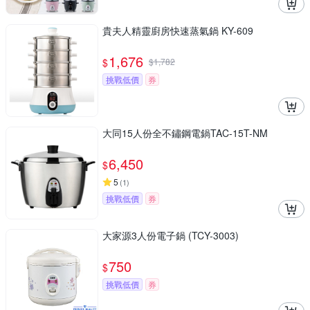
貴夫人精靈廚房快速蒸氣鍋 KY-609
1,676
$
$
1,782
挑戰低價
券
大同15人份全不鏽鋼電鍋TAC-15T-NM
6,450
$
5
(
1
)
挑戰低價
券
大家源3人份電子鍋 (TCY-3003)
750
$
挑戰低價
券