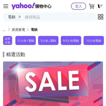
Yahoo購物中心
登入
電鍋
廚房家電
電鍋
全部
11人份↑電鍋
5人份↓電鍋
6-9人份電鍋
10人份電鍋
分類
精選活動