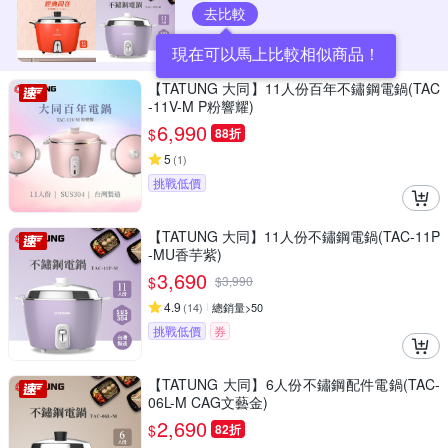
去比較
現在可以馬上比較相似商品！
【TATUNG 大同】11人份百年不鏽鋼電鍋(TAC
-11V-M P粉響耀)
6,990
$
88折
5
(
1
)
挑戰低價
【TATUNG 大同】11人份不鏽鋼電鍋(TAC-11P
-MU香芋紫)
3,690
$
$
3,990
4.9
(
14
)
總銷量>50
挑戰低價
券
【TATUNG 大同】6人份不鏽鋼配件電鍋(TAC-
06L-M CAG文藝金)
2,690
$
82折