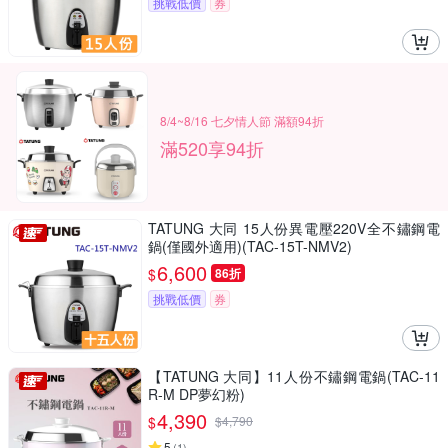
挑戰低價
券
8/4~8/16 七夕情人節 滿額94折
滿520享94折
TATUNG 大同 15人份異電壓220V全不鏽鋼電
鍋(僅國外適用)(TAC-15T-NMV2)
6,600
$
86折
挑戰低價
券
【TATUNG 大同】11人份不鏽鋼電鍋(TAC-11
R-M DP夢幻粉)
4,390
$
$
4,790
5
(
1
)