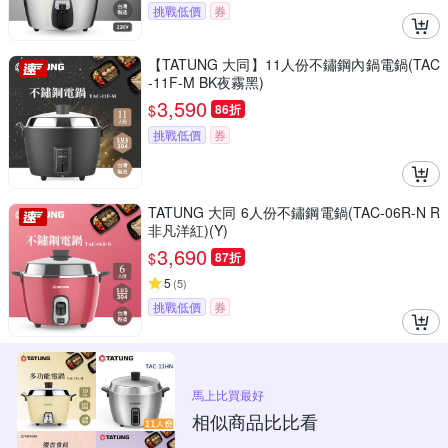
挑戰低價
券
【TATUNG 大同】11人份不鏽鋼內鍋電鍋(TAC
-11F-M BK夜霧黑)
3,590
$
86折
挑戰低價
券
TATUNG 大同 6人份不鏽鋼電鍋(TAC-06R-N R
非凡洋紅)(Y)
3,690
$
87折
5
(
5
)
挑戰低價
券
馬上比買最好
相似商品比比看