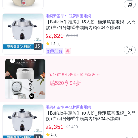
電鍋新基準 牛頭牌厲害電鍋
【Buffalo牛頭牌】15人份_極淨厲害電鍋_入門
款 (白/可分離式牛頭鋼內鍋/304不鏽鋼)
2,820
$
$
2,999
4.3
(
1
)
挑戰低價
券
8/4~8/16 七夕情人節 滿額94折
滿520享94折
電鍋新基準 牛頭牌厲害電鍋
【Buffalo牛頭牌】10人份_極淨厲害電鍋_入門
款 (白/可分離式牛頭鋼內鍋/304不鏽鋼)
2,350
$
$
2,499
4
(
1
)