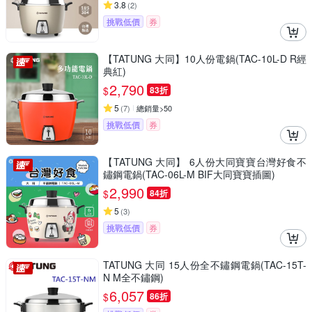
3.8
(
2
)
挑戰低價
券
【TATUNG 大同】10人份電鍋(TAC-10L-D R經
典紅)
2,790
$
83折
5
(
7
)
總銷量>50
挑戰低價
券
【TATUNG 大同】 6人份大同寶寶台灣好食不
鏽鋼電鍋(TAC-06L-M BIF大同寶寶插圖)
2,990
$
84折
5
(
3
)
挑戰低價
券
TATUNG 大同 15人份全不鏽鋼電鍋(TAC-15T-
N M全不鏽鋼)
6,057
$
86折