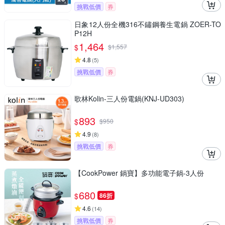
挑戰低價
券
日象12人份全機316不鏽鋼養生電鍋 ZOER-TO
P12H
1,464
$
$
1,557
4.8
(
5
)
挑戰低價
券
歌林Kolin-三人份電鍋(KNJ-UD303)
893
$
$
950
4.9
(
8
)
挑戰低價
券
【CookPower 鍋寶】多功能電子鍋-3人份
680
$
86折
4.6
(
14
)
挑戰低價
券