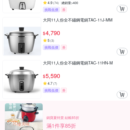
4.9
(
74
)
總銷量>400
挑戰低價
券
大同11人份全不鏽鋼電鍋TAC-11J-MM
4,790
$
5
(
3
)
挑戰低價
券
大同11人份全不鏽鋼電鍋TAC-11HN-M
5,590
$
4.7
(
7
)
挑戰低價
券
鍋寶夏特賣 結帳85折
滿1件享85折