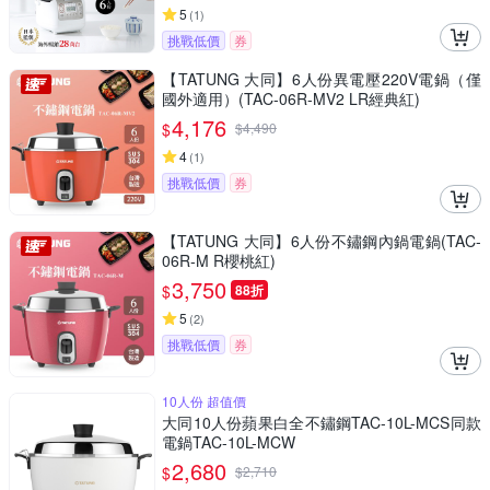
5
(
1
)
挑戰低價
券
【TATUNG 大同】6人份異電壓220V電鍋（僅
國外適用）(TAC-06R-MV2 LR經典紅)
4,176
$
$
4,490
4
(
1
)
挑戰低價
券
【TATUNG 大同】6人份不鏽鋼內鍋電鍋(TAC-
06R-M R櫻桃紅)
3,750
$
88折
5
(
2
)
挑戰低價
券
10人份 超值價
大同10人份蘋果白全不鏽鋼TAC-10L-MCS同款
電鍋TAC-10L-MCW
2,680
$
$
2,710