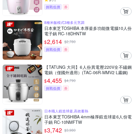
挑戰低價
券
8種米飯模式3種多元烹調
日本東芝TOSHIBA 本厚釜多功能微電腦10人份
電子鍋 RC-18DHNTW
2,614
$
$
2,780
挑戰低價
券
【TATUNG 大同】6人份異電壓220V全不鏽鋼
電鍋（僅國外適用）(TAC-06R-MMV2 L霧鋼)
4,455
$
$
4,790
挑戰低價
券
日本職人鍛造球釜,高效蓄熱
日本東芝TOSHIBA 4mm極厚鍛造球釜6人份電
子鍋 RC-10NMFTW
3,742
$
$
3,980