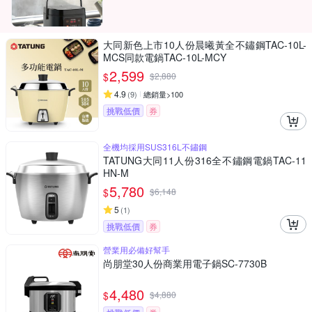
大同新色上市10人份晨曦黃全不鏽鋼TAC-10L-
MCS同款電鍋TAC-10L-MCY
2,599
$
$
2,880
4.9
(
9
)
總銷量>100
挑戰低價
券
全機均採用SUS316L不鏽鋼
TATUNG大同11人份316全不鏽鋼電鍋TAC-11
HN-M
5,780
$
$
6,148
5
(
1
)
挑戰低價
券
營業用必備好幫手
尚朋堂30人份商業用電子鍋SC-7730B
4,480
$
$
4,880