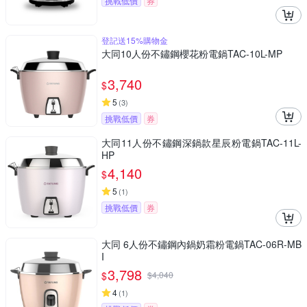
挑戰低價
券
登記送15%購物金
大同10人份不鏽鋼櫻花粉電鍋TAC-10L-MP
3,740
$
5
(
3
)
挑戰低價
券
大同11人份不鏽鋼深鍋款星辰粉電鍋TAC-11L-
HP
4,140
$
5
(
1
)
挑戰低價
券
大同 6人份不鏽鋼內鍋奶霜粉電鍋TAC-06R-MB
I
3,798
$
$
4,040
4
(
1
)