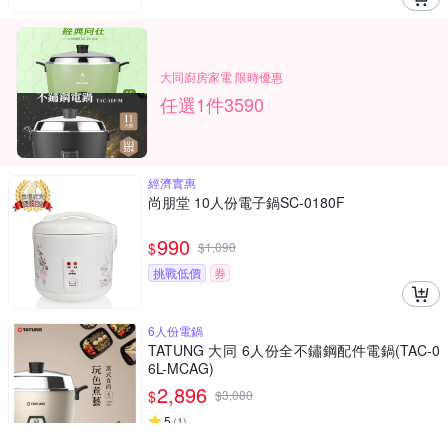
大同廚房家電 限時優惠
任選1件3590
經濟實惠
尚朋堂 10人份電子鍋SC-0180F
990
$
$
1,090
挑戰低價
券
6人份電鍋
TATUNG 大同 6人份全不鏽鋼配件電鍋(TAC-0
6L-MCAG)
2,896
$
$
3,080
5
(
1
)
挑戰低價
券