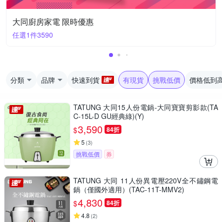
大同廚房家電 限時優惠
任選1件3590
分類
品牌
快速到貨
有現貨
挑戰低價
價格低到
TATUNG 大同15人份電鍋-大同寶寶剪影款(TA
C-15L-D GU經典綠)(Y)
3,590
$
84折
5
(
3
)
挑戰低價
券
TATUNG 大同 11人份異電壓220V全不鏽鋼電
鍋（僅國外適用）(TAC-11T-MMV2)
4,830
$
84折
4.8
(
2
)