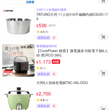
大同11人份電鍋均適用
TATUNG大同 11人份316不鏽鋼內鍋CSUS117
9
536
$
$
570
4.9
(
5
)
挑戰低價
券
微電腦溫控科技
【CookPower 鍋寶】微電腦多功能電子鍋6人
份-黑(RCO-360)
1,173
$
85折
5
(
1
)
挑戰低價
券
大同6人份綠色電鍋TAC-06L-DGU
2,700
$
4.8
(
4
)
挑戰低價
券