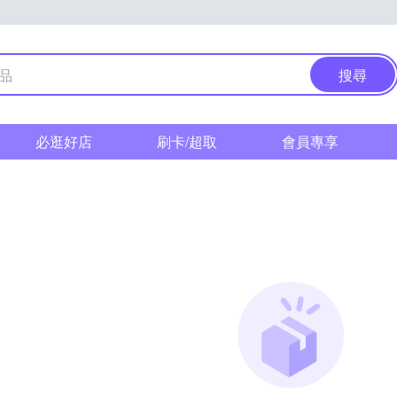
搜尋
必逛好店
刷卡/超取
會員專享