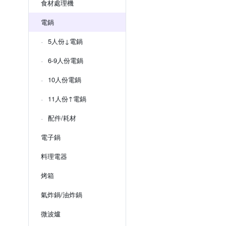
食材處理機
電鍋
5人份↓電鍋
6-9人份電鍋
10人份電鍋
11人份↑電鍋
配件/耗材
電子鍋
料理電器
烤箱
氣炸鍋/油炸鍋
微波爐