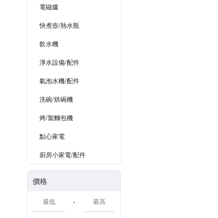
電磁爐
快煮壺/熱水瓶
飲水機
淨水設備/配件
氣泡水機/配件
洗碗/烘碗機
烤/製麵包機
點心家電
廚房小家電/配件
價格
-