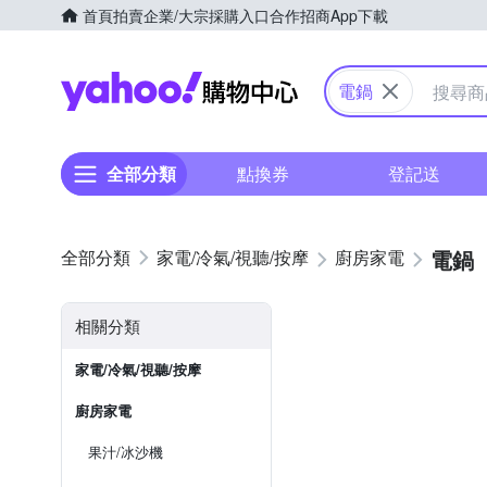
首頁
拍賣
企業/大宗採購入口
合作招商
App下載
Yahoo購物中心
電鍋
全部分類
點換券
登記送
電鍋
家電/冷氣/視聽/按摩
廚房家電
相關分類
家電/冷氣/視聽/按摩
廚房家電
果汁/冰沙機