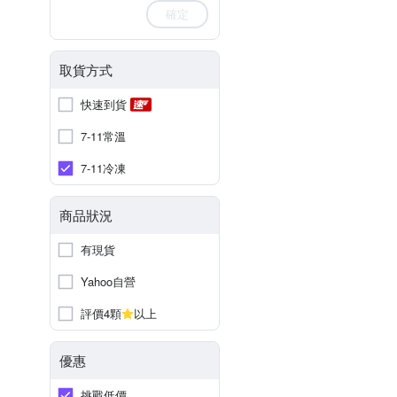
確定
取貨方式
快速到貨
7-11常溫
7-11冷凍
商品狀況
有現貨
Yahoo自營
評價4顆
以上
優惠
挑戰低價