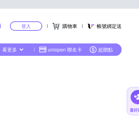
購物車
帳號綁定送
登入
看更多
uniopen 聯名卡
超贈點