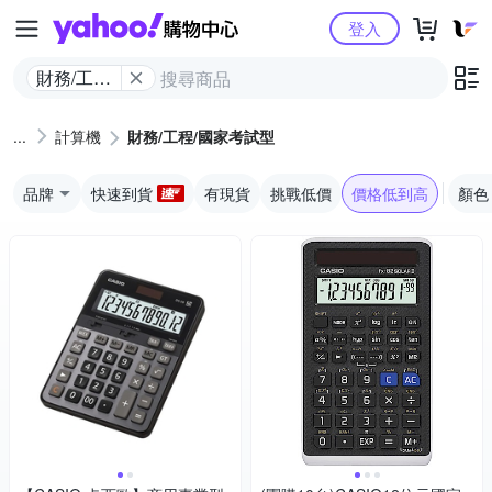
Yahoo購物中心
登入
財務/工程/
國家考試
型
計算機
財務/工程/國家考試型
品牌
快速到貨
有現貨
挑戰低價
價格低到高
顏色