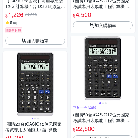
【CASIO 卡西歐】商用專業型
(團購10台)CASIO12位元國家
12位 計算機 / 台 DS-2B(原型號
考試專用太陽能工程計算機-FX
DS-2TS)
-82SOLARII
1,226
4,500
$1,290
$
$
5
(
6
)
加入購物車
限時下殺
加入購物車
平均一台$369
(團購50台)CASIO12位元國家
考試專用太陽能工程計算機-FX
(團購20台)CASIO12位元國家
-82SOLARII
22,500
$
考試專用太陽能工程計算機-FX
-82SOLARII
9,000