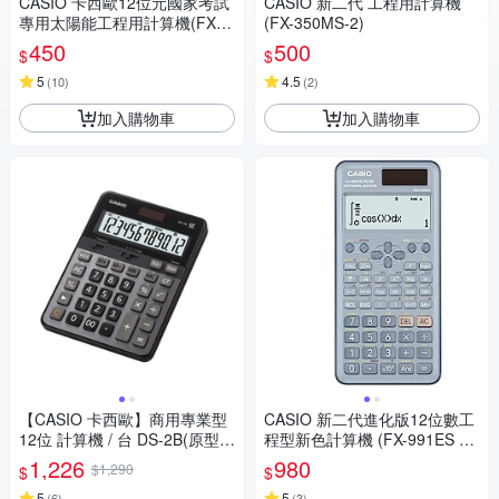
CASIO 卡西歐12位元國家考試
CASIO 新二代 工程用計算機
專用太陽能工程用計算機(FX-8
(FX-350MS-2)
2SOLARII)
450
500
$
$
5
4.5
(
10
)
(
2
)
加入購物車
加入購物車
【CASIO 卡西歐】商用專業型
CASIO 新二代進化版12位數工
12位 計算機 / 台 DS-2B(原型號
程型新色計算機 (FX-991ES PL
DS-2TS)
US-2-BU)藍色
1,226
980
$1,290
$
$
5
5
(
6
)
(
3
)