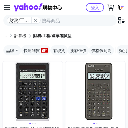
Yahoo購物中心
登入
財務/工程/
國家考試
型
計算機
財務/工程/國家考試型
品牌
快速到貨
有現貨
挑戰低價
價格低到高
類別