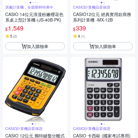
原廠計算機，全面限時特惠中
CASIO計算機品質保證
CASIO 14位元浪漫粉嫩櫻花色
CASIO12位元 經典實用款商務
系桌上型計算機-(JS-40B-PK)
系列計算機 -MX-12B
1,549
339
$
$
5
4
(
2
)
(
1
)
加入購物車
加入購物車
CASIO計算機品質保證
CASIO計算機品質保證
CASIO 12位元 獨特鍵盤分離式
CASIO 卡西歐 (國家考試專用)