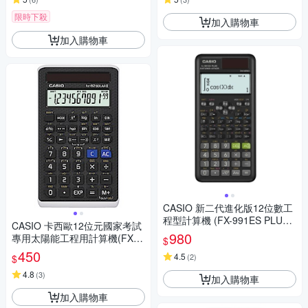
限時下殺
加入購物車
加入購物車
CASIO 新二代進化版12位數工
程型計算機 (FX-991ES PLUS-
CASIO 卡西歐12位元國家考試
2)
980
專用太陽能工程用計算機(FX-8
$
2SOLARII)
450
4.5
(
2
)
$
4.8
(
3
)
加入購物車
加入購物車