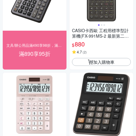
CASIO卡西歐 工程用標準型計
算機(FX-991MS-2 最新第二代
保固24個月)
880
$
文具/辦公用品滿490享98折，滿890享95折
4.7
滿890享95折
(
2
)
加入購物車