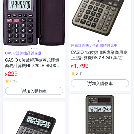
原廠計算機，全面限時特惠中
CASIO 12位數頂級專業商用桌
CASIO計算機品質保證
上型計算機DS-2B-GD-黑/古銅
CASIO 8位數輕薄掀蓋式硬殼
金色
1,799
商務計算機HL-820LV-BK(國家
$
考試專用機種)
229
5
(
1
)
$
4
(
1
)
加入購物車
加入購物車