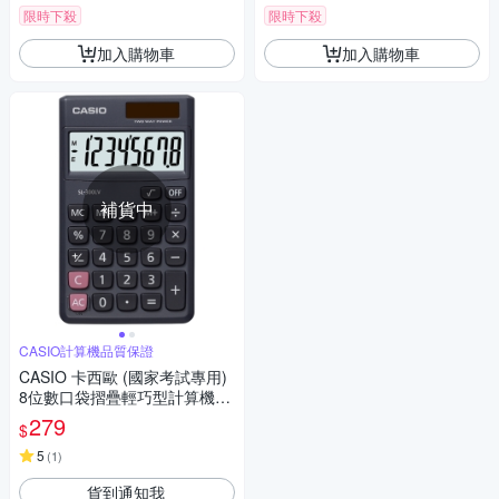
限時下殺
限時下殺
加入購物車
加入購物車
補貨中
CASIO計算機品質保證
CASIO 卡西歐 (國家考試專用)
8位數口袋摺疊輕巧型計算機SL
-300LV .
279
$
5
(
1
)
貨到通知我