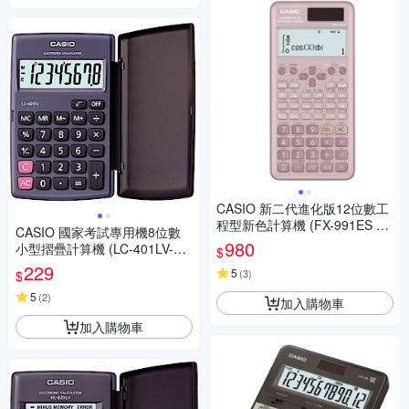
CASIO 新二代進化版12位數工
程型新色計算機 (FX-991ES PL
CASIO 國家考試專用機8位數
US-2-PK)莫蘭迪藕粉紅色
980
小型摺疊計算機 (LC-401LV-B
$
K)
229
5
(
3
)
$
5
(
2
)
加入購物車
加入購物車