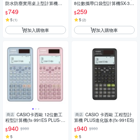
防水防塵實用桌上型計算機WM
8位數攜帶口袋型計算機SX-300
-320MT-大黃蜂潮流配
P
749
259
$
$
5
5
(
1
)
(
2
)
加入購物車
加入購物車
CASIO卡西歐 12位數工
CASIO 卡西歐 工程型計
商店
商店
程型計算機(fx-991ES PLUS-2)
算機 PLUS進化版本(fx-991ES)
-藍/藕粉
940
940
$980
$980
$
$
5
5