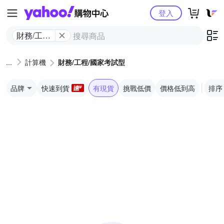
Yahoo購物中心
登入
財務/工程/
國家考試
型
計算機
財務/工程/國家考試型
品牌
快速到貨
有現貨
挑戰低價
價格低到高
排序