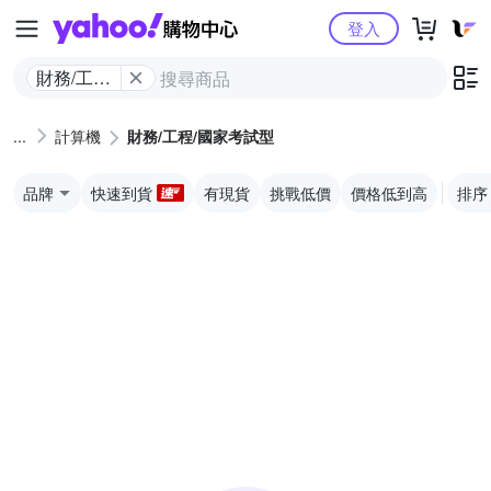
Yahoo購物中心
登入
財務/工程/
國家考試
型
計算機
財務/工程/國家考試型
品牌
快速到貨
有現貨
挑戰低價
價格低到高
排序